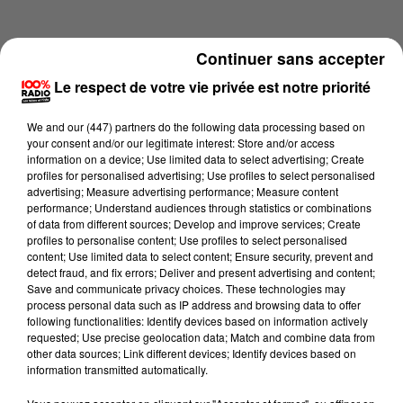
Continuer sans accepter
Le respect de votre vie privée est notre priorité
We and
our (447) partners
do the following data processing based on
your consent and/or our legitimate interest: Store and/or access
information on a device; Use limited data to select advertising; Create
profiles for personalised advertising; Use profiles to select personalised
advertising; Measure advertising performance; Measure content
performance; Understand audiences through statistics or combinations
of data from different sources; Develop and improve services; Create
profiles to personalise content; Use profiles to select personalised
content; Use limited data to select content; Ensure security, prevent and
Lecture (1 min 13 sec)
detect fraud, and fix errors; Deliver and present advertising and content;
Save and communicate privacy choices. These technologies may
process personal data such as IP address and browsing data to offer
following functionalities: Identify devices based on information actively
requested; Use precise geolocation data; Match and combine data from
100%
other data sources; Link different devices; Identify devices based on
information transmitted automatically.
100% Radio l'agenda de l'Ariege