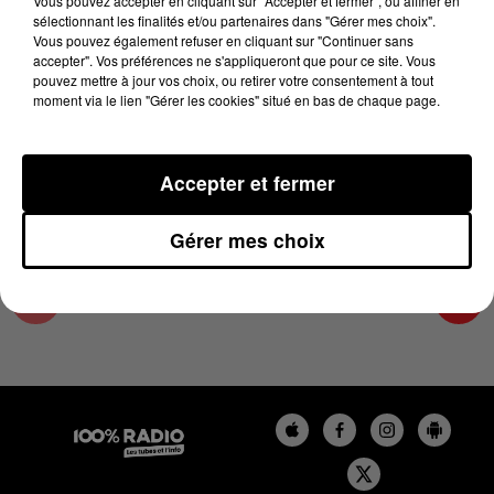
Vous pouvez accepter en cliquant sur "Accepter et fermer", ou affiner en
10 février 2025 - 1 min 13 sec
sélectionnant les finalités et/ou partenaires dans "Gérer mes choix".
Vous pouvez également refuser en cliquant sur "Continuer sans
L'AGENDA DE L'ARIEGE DU 10/02/2025 À
accepter". Vos préférences ne s'appliqueront que pour ce site. Vous
13H37
pouvez mettre à jour vos choix, ou retirer votre consentement à tout
moment via le lien "Gérer les cookies" situé en bas de chaque page.
L'agenda de l'Ariege
Accepter et fermer
Gérer mes choix