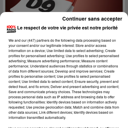
Continuer sans accepter
Le respect de votre vie privée est notre priorité
We and
our (447) partners
do the following data processing based on
your consent and/or our legitimate interest: Store and/or access
information on a device; Use limited data to select advertising; Create
profiles for personalised advertising; Use profiles to select personalised
advertising; Measure advertising performance; Measure content
performance; Understand audiences through statistics or combinations
of data from different sources; Develop and improve services; Create
profiles to personalise content; Use profiles to select personalised
content; Use limited data to select content; Ensure security, prevent and
Lecture (1 min 13 sec)
detect fraud, and fix errors; Deliver and present advertising and content;
Save and communicate privacy choices. These technologies may
process personal data such as IP address and browsing data to offer
following functionalities: Identify devices based on information actively
requested; Use precise geolocation data; Match and combine data from
100%
other data sources; Link different devices; Identify devices based on
information transmitted automatically.
100% Radio l'agenda de l'Ariege