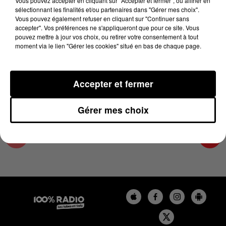
Vous pouvez accepter en cliquant sur "Accepter et fermer", ou affiner en
9 février 2025 - 1 min 13 sec
sélectionnant les finalités et/ou partenaires dans "Gérer mes choix".
Vous pouvez également refuser en cliquant sur "Continuer sans
L'AGENDA DE L'ARIEGE DU 09/02/2025 À
accepter". Vos préférences ne s'appliqueront que pour ce site. Vous
08H44
pouvez mettre à jour vos choix, ou retirer votre consentement à tout
moment via le lien "Gérer les cookies" situé en bas de chaque page.
L'agenda de l'Ariege
Accepter et fermer
Gérer mes choix