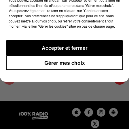
Vous pouvez accepter en cliquant sur "Accepter et fermer", ou affiner en
8 mars 2025 - 1 min 13 sec
sélectionnant les finalités et/ou partenaires dans "Gérer mes choix".
Vous pouvez également refuser en cliquant sur "Continuer sans
L'AGENDA DE L'ARIEGE DU 08/03/2025 À
accepter". Vos préférences ne s'appliqueront que pour ce site. Vous
07H42
pouvez mettre à jour vos choix, ou retirer votre consentement à tout
moment via le lien "Gérer les cookies" situé en bas de chaque page.
L'agenda de l'Ariege
Accepter et fermer
Gérer mes choix