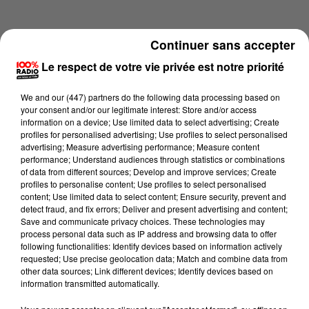
Continuer sans accepter
Le respect de votre vie privée est notre priorité
We and
our (447) partners
do the following data processing based on
your consent and/or our legitimate interest: Store and/or access
information on a device; Use limited data to select advertising; Create
profiles for personalised advertising; Use profiles to select personalised
advertising; Measure advertising performance; Measure content
performance; Understand audiences through statistics or combinations
of data from different sources; Develop and improve services; Create
profiles to personalise content; Use profiles to select personalised
content; Use limited data to select content; Ensure security, prevent and
Lecture (1 min 13 sec)
detect fraud, and fix errors; Deliver and present advertising and content;
Save and communicate privacy choices. These technologies may
process personal data such as IP address and browsing data to offer
following functionalities: Identify devices based on information actively
requested; Use precise geolocation data; Match and combine data from
100%
other data sources; Link different devices; Identify devices based on
information transmitted automatically.
100% Radio l'agenda de l'Ariege