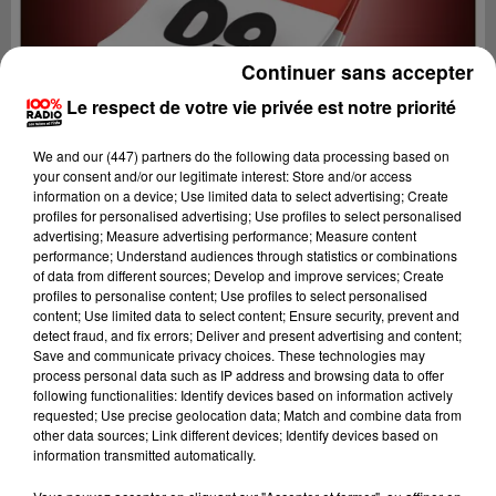
Continuer sans accepter
Le respect de votre vie privée est notre priorité
We and
our (447) partners
do the following data processing based on
your consent and/or our legitimate interest: Store and/or access
information on a device; Use limited data to select advertising; Create
profiles for personalised advertising; Use profiles to select personalised
advertising; Measure advertising performance; Measure content
performance; Understand audiences through statistics or combinations
of data from different sources; Develop and improve services; Create
profiles to personalise content; Use profiles to select personalised
content; Use limited data to select content; Ensure security, prevent and
Lecture (1 min 14 sec)
detect fraud, and fix errors; Deliver and present advertising and content;
Save and communicate privacy choices. These technologies may
process personal data such as IP address and browsing data to offer
following functionalities: Identify devices based on information actively
requested; Use precise geolocation data; Match and combine data from
100%
other data sources; Link different devices; Identify devices based on
information transmitted automatically.
100% Radio l'agenda de l'Ariege