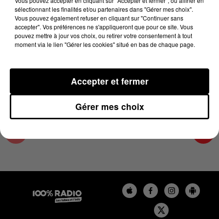
Vous pouvez accepter en cliquant sur "Accepter et fermer", ou affiner en
7 novembre 2024 - 1 min 14 sec
sélectionnant les finalités et/ou partenaires dans "Gérer mes choix".
Vous pouvez également refuser en cliquant sur "Continuer sans
L'AGENDA DE L'ARIEGE DU 07/11/2024 À
accepter". Vos préférences ne s'appliqueront que pour ce site. Vous
10H40
pouvez mettre à jour vos choix, ou retirer votre consentement à tout
moment via le lien "Gérer les cookies" situé en bas de chaque page.
L'agenda de l'Ariege
Accepter et fermer
Gérer mes choix