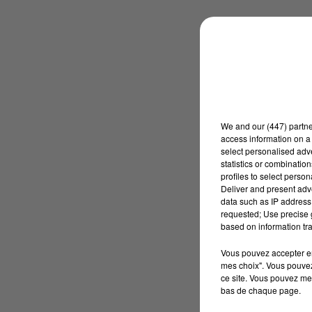
We and
our (447) partn
access information on a 
select personalised ad
statistics or combinatio
profiles to select person
Deliver and present adv
data such as IP address 
requested; Use precise g
based on information tra
Vous pouvez accepter en 
mes choix". Vous pouvez
ce site. Vous pouvez met
bas de chaque page.