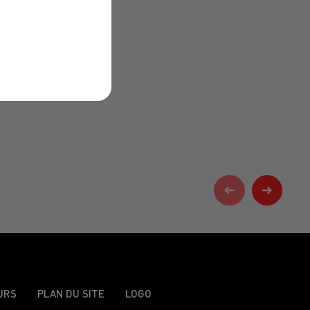
URS
PLAN DU SITE
LOGO