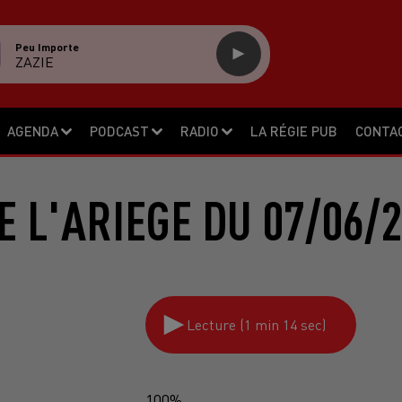
Peu Importe
ZAZIE
AGENDA
PODCAST
RADIO
LA RÉGIE PUB
CONTA
 L'ARIEGE DU 07/06/
Lecture (1 min 14 sec)
100%