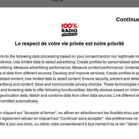
100% Radio l'agenda de l'Ariege
Continue
Le respect de votre vie privée est notre priorité
ers
do the following data processing based on your consent and/or our legitimate int
device; Use limited data to select advertising; Create profiles for personalised adver
vertising; Measure advertising performance; Measure content performance; Unders
ns of data from different sources; Develop and improve services; Create profiles to 
alised content; Use limited data to select content; Ensure security, prevent and detect
ertising and content; Save and communicate privacy choices. These technologies
and browsing data to offer following functionalities: Identify devices based on infor
eolocation data; Match and combine data from other data sources; Link different de
nsmitted automatically.
cliquant sur "Accepter et fermer", ou affiner en sélectionnant les finalités et/ou pa
 également refuser en cliquant sur "Continuer sans accepter". Vos préférences ne 
tre à jour vos choix, ou retirer votre consentement à tout moment via le lien "Gérer 