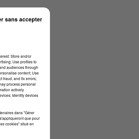
r sans accepter
erest: Store and/or
tising; Use profiles to
tand audiences through
personalise content; Use
 fraud, and fix errors;
 may process personal
mation actively
vices; Identify devices
rtenaires dans "Gérer
s'appliqueront que pour
les cookies" situé en