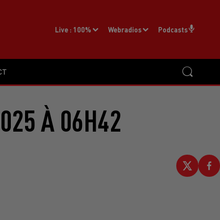
Live :
100%
Webradios
Podcasts
CT
2025 À 06H42