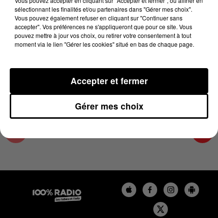
Vous pouvez accepter en cliquant sur "Accepter et fermer", ou affiner en
5 novembre 2025 - 1 min 16 sec
sélectionnant les finalités et/ou partenaires dans "Gérer mes choix".
Vous pouvez également refuser en cliquant sur "Continuer sans
L'AGENDA DE L'ARIEGE DU 05/11/2025 À
accepter". Vos préférences ne s'appliqueront que pour ce site. Vous
06H47
pouvez mettre à jour vos choix, ou retirer votre consentement à tout
moment via le lien "Gérer les cookies" situé en bas de chaque page.
L'agenda de l'Ariege
Accepter et fermer
Gérer mes choix