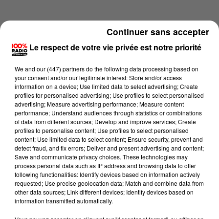
Continuer sans accepter
Le respect de votre vie privée est notre priorité
We and
our (447) partners
do the following data processing based on
your consent and/or our legitimate interest: Store and/or access
information on a device; Use limited data to select advertising; Create
profiles for personalised advertising; Use profiles to select personalised
advertising; Measure advertising performance; Measure content
performance; Understand audiences through statistics or combinations
of data from different sources; Develop and improve services; Create
profiles to personalise content; Use profiles to select personalised
content; Use limited data to select content; Ensure security, prevent and
Lecture (1 min 16 sec)
detect fraud, and fix errors; Deliver and present advertising and content;
Save and communicate privacy choices. These technologies may
process personal data such as IP address and browsing data to offer
following functionalities: Identify devices based on information actively
requested; Use precise geolocation data; Match and combine data from
100%
other data sources; Link different devices; Identify devices based on
information transmitted automatically.
100% Radio l'agenda de l'Ariege