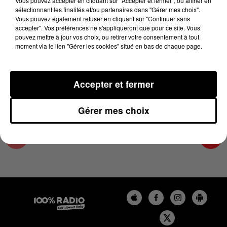
Vous pouvez accepter en cliquant sur "Accepter et fermer", ou affiner en
5 juin 2023 - 1 min 14 sec
sélectionnant les finalités et/ou partenaires dans "Gérer mes choix".
Vous pouvez également refuser en cliquant sur "Continuer sans
L'AGENDA DE L'ARIEGE DU 05/06/2023 À
accepter". Vos préférences ne s'appliqueront que pour ce site. Vous
07H48
pouvez mettre à jour vos choix, ou retirer votre consentement à tout
moment via le lien "Gérer les cookies" situé en bas de chaque page.
L'agenda de l'Ariege
Accepter et fermer
Gérer mes choix