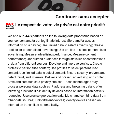
Continuer sans accepter
Le respect de votre vie privée est notre priorité
We and
our (447) partners
do the following data processing based on
your consent and/or our legitimate interest: Store and/or access
information on a device; Use limited data to select advertising; Create
profiles for personalised advertising; Use profiles to select personalised
advertising; Measure advertising performance; Measure content
performance; Understand audiences through statistics or combinations
of data from different sources; Develop and improve services; Create
profiles to personalise content; Use profiles to select personalised
content; Use limited data to select content; Ensure security, prevent and
Lecture (1 min 14 sec)
detect fraud, and fix errors; Deliver and present advertising and content;
Save and communicate privacy choices. These technologies may
process personal data such as IP address and browsing data to offer
following functionalities: Identify devices based on information actively
requested; Use precise geolocation data; Match and combine data from
100%
other data sources; Link different devices; Identify devices based on
information transmitted automatically.
L'agenda de l'Ariege