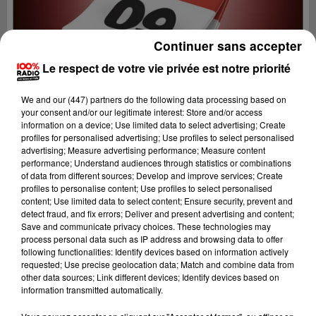
Continuer sans accepter
Le respect de votre vie privée est notre priorité
We and
our (447) partners
do the following data processing based on
your consent and/or our legitimate interest: Store and/or access
information on a device; Use limited data to select advertising; Create
profiles for personalised advertising; Use profiles to select personalised
advertising; Measure advertising performance; Measure content
performance; Understand audiences through statistics or combinations
of data from different sources; Develop and improve services; Create
profiles to personalise content; Use profiles to select personalised
content; Use limited data to select content; Ensure security, prevent and
Lecture (1 min 14 sec)
detect fraud, and fix errors; Deliver and present advertising and content;
Save and communicate privacy choices. These technologies may
process personal data such as IP address and browsing data to offer
following functionalities: Identify devices based on information actively
requested; Use precise geolocation data; Match and combine data from
100%
other data sources; Link different devices; Identify devices based on
information transmitted automatically.
100% Radio l'agenda de l'Ariege