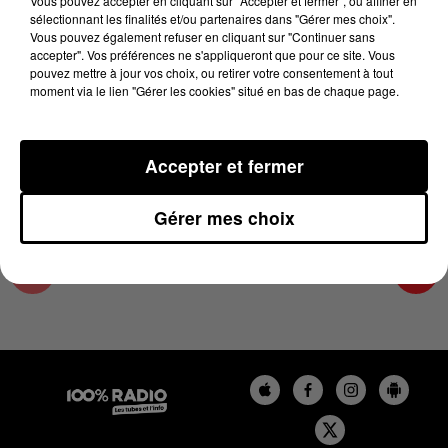
Vous pouvez accepter en cliquant sur "Accepter et fermer", ou affiner en
4 décembre 2024 - 1 min 14 sec
sélectionnant les finalités et/ou partenaires dans "Gérer mes choix".
Vous pouvez également refuser en cliquant sur "Continuer sans
L'AGENDA DE L'ARIEGE DU 04/12/2024 À
accepter". Vos préférences ne s'appliqueront que pour ce site. Vous
16H38
pouvez mettre à jour vos choix, ou retirer votre consentement à tout
moment via le lien "Gérer les cookies" situé en bas de chaque page.
L'agenda de l'Ariege
Accepter et fermer
Gérer mes choix