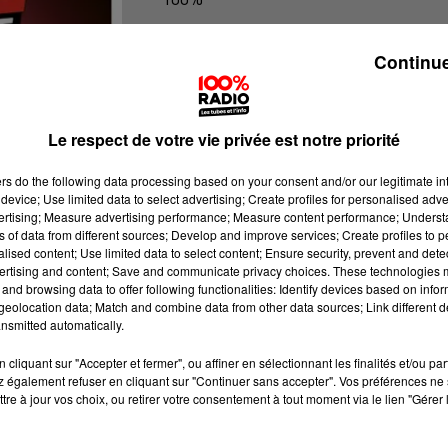
100% Radio l'agenda de l'Ariege
Continue
Le respect de votre vie privée est notre priorité
ers
do the following data processing based on your consent and/or our legitimate int
device; Use limited data to select advertising; Create profiles for personalised adver
vertising; Measure advertising performance; Measure content performance; Unders
ns of data from different sources; Develop and improve services; Create profiles to 
alised content; Use limited data to select content; Ensure security, prevent and detect
ertising and content; Save and communicate privacy choices. These technologies
and browsing data to offer following functionalities: Identify devices based on infor
eolocation data; Match and combine data from other data sources; Link different de
nsmitted automatically.
cliquant sur "Accepter et fermer", ou affiner en sélectionnant les finalités et/ou pa
 également refuser en cliquant sur "Continuer sans accepter". Vos préférences ne 
tre à jour vos choix, ou retirer votre consentement à tout moment via le lien "Gérer 