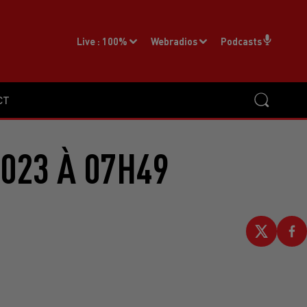
Live :
100%
Webradios
Podcasts
CT
2023 À 07H49