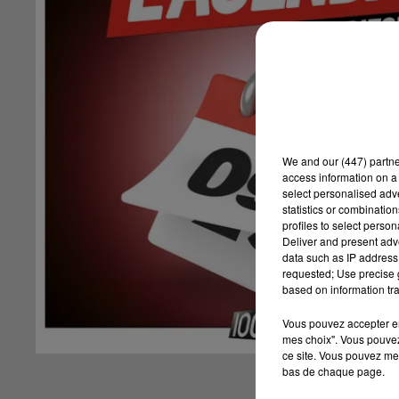
We and
our (447) partn
access information on a 
select personalised ad
statistics or combinatio
profiles to select person
Deliver and present adv
data such as IP address 
requested; Use precise g
based on information tra
Vous pouvez accepter en 
mes choix". Vous pouvez
ce site. Vous pouvez met
bas de chaque page.