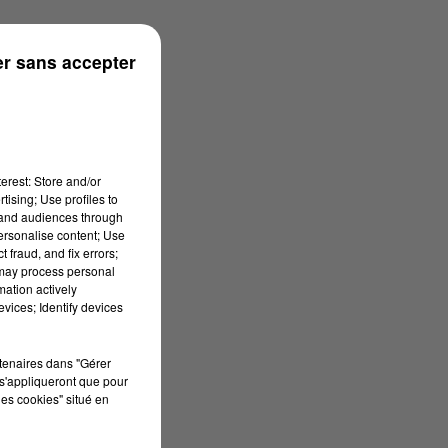
r sans accepter
erest: Store and/or
tising; Use profiles to
tand audiences through
personalise content; Use
 fraud, and fix errors;
 may process personal
mation actively
vices; Identify devices
rtenaires dans "Gérer
s'appliqueront que pour
les cookies" situé en