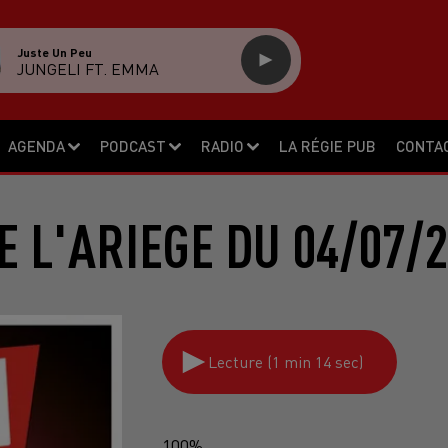
Juste Un Peu
JUNGELI FT. EMMA
AGENDA
PODCAST
RADIO
LA RÉGIE PUB
CONTA
 L'ARIEGE DU 04/07/
Lecture (1 min 14 sec)
100%