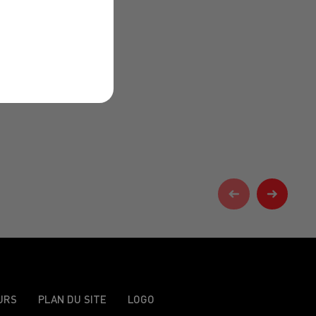
URS
PLAN DU SITE
LOGO