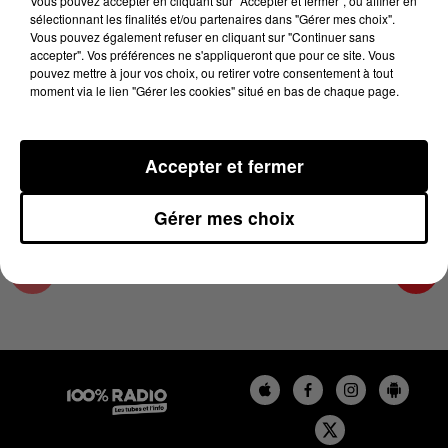
Vous pouvez accepter en cliquant sur "Accepter et fermer", ou affiner en
4 janvier 2024 - 1 min 14 sec
sélectionnant les finalités et/ou partenaires dans "Gérer mes choix".
Vous pouvez également refuser en cliquant sur "Continuer sans
L'AGENDA DE L'ARIEGE DU 04/01/2024 À
accepter". Vos préférences ne s'appliqueront que pour ce site. Vous
06H47
pouvez mettre à jour vos choix, ou retirer votre consentement à tout
moment via le lien "Gérer les cookies" situé en bas de chaque page.
L'agenda de l'Ariege
Accepter et fermer
Gérer mes choix