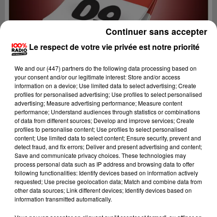
Continuer sans accepter
Le respect de votre vie privée est notre priorité
We and
our (447) partners
do the following data processing based on
your consent and/or our legitimate interest: Store and/or access
information on a device; Use limited data to select advertising; Create
profiles for personalised advertising; Use profiles to select personalised
advertising; Measure advertising performance; Measure content
performance; Understand audiences through statistics or combinations
of data from different sources; Develop and improve services; Create
profiles to personalise content; Use profiles to select personalised
content; Use limited data to select content; Ensure security, prevent and
Lecture (1 min 14 sec)
detect fraud, and fix errors; Deliver and present advertising and content;
Save and communicate privacy choices. These technologies may
process personal data such as IP address and browsing data to offer
following functionalities: Identify devices based on information actively
requested; Use precise geolocation data; Match and combine data from
100%
other data sources; Link different devices; Identify devices based on
information transmitted automatically.
100% Radio l'agenda de l'Ariege