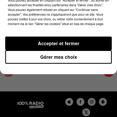
Vous pouvez accepter en cliquant sur "Accepter et fermer", ou affiner en
2 juin 2026 - 1 min 14 sec
sélectionnant les finalités et/ou partenaires dans "Gérer mes choix".
Vous pouvez également refuser en cliquant sur "Continuer sans
L'AGENDA DE L'ARIEGE DU 02/06/2026 À
accepter". Vos préférences ne s'appliqueront que pour ce site. Vous
10H40
pouvez mettre à jour vos choix, ou retirer votre consentement à tout
moment via le lien "Gérer les cookies" situé en bas de chaque page.
L'agenda de l'Ariege
Accepter et fermer
Gérer mes choix