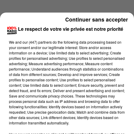
Continuer sans accepter
Le respect de votre vie privée est notre priorité
We and
our (447) partners
do the following data processing based on
your consent and/or our legitimate interest: Store and/or access
information on a device; Use limited data to select advertising; Create
profiles for personalised advertising; Use profiles to select personalised
advertising; Measure advertising performance; Measure content
performance; Understand audiences through statistics or combinations
of data from different sources; Develop and improve services; Create
profiles to personalise content; Use profiles to select personalised
content; Use limited data to select content; Ensure security, prevent and
Lecture (1 min 14 sec)
detect fraud, and fix errors; Deliver and present advertising and content;
Save and communicate privacy choices. These technologies may
process personal data such as IP address and browsing data to offer
following functionalities: Identify devices based on information actively
requested; Use precise geolocation data; Match and combine data from
100%
other data sources; Link different devices; Identify devices based on
information transmitted automatically.
L'agenda de l'Ariege du 02/06/2026 à 10h40