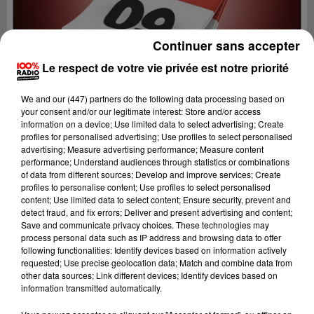
Continuer sans accepter
Le respect de votre vie privée est notre priorité
We and
our (447) partners
do the following data processing based on
your consent and/or our legitimate interest: Store and/or access
information on a device; Use limited data to select advertising; Create
profiles for personalised advertising; Use profiles to select personalised
advertising; Measure advertising performance; Measure content
performance; Understand audiences through statistics or combinations
of data from different sources; Develop and improve services; Create
profiles to personalise content; Use profiles to select personalised
content; Use limited data to select content; Ensure security, prevent and
Lecture (1 min 14 sec)
detect fraud, and fix errors; Deliver and present advertising and content;
Save and communicate privacy choices. These technologies may
process personal data such as IP address and browsing data to offer
following functionalities: Identify devices based on information actively
requested; Use precise geolocation data; Match and combine data from
100%
other data sources; Link different devices; Identify devices based on
information transmitted automatically.
100% Radio l'agenda de l'Ariege