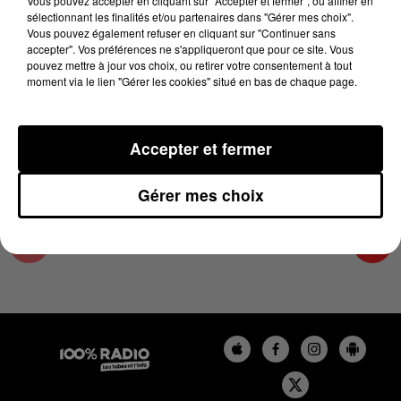
Vous pouvez accepter en cliquant sur "Accepter et fermer", ou affiner en
2 février 2024 - 1 min 14 sec
sélectionnant les finalités et/ou partenaires dans "Gérer mes choix".
Vous pouvez également refuser en cliquant sur "Continuer sans
L'AGENDA DE L'ARIEGE DU 02/02/2024 À
accepter". Vos préférences ne s'appliqueront que pour ce site. Vous
07H50
pouvez mettre à jour vos choix, ou retirer votre consentement à tout
moment via le lien "Gérer les cookies" situé en bas de chaque page.
L'agenda de l'Ariege
Accepter et fermer
Gérer mes choix