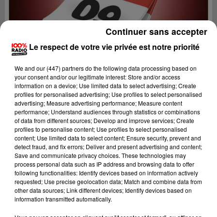
Continuer sans accepter
Le respect de votre vie privée est notre priorité
We and
our (447) partners
do the following data processing based on
your consent and/or our legitimate interest: Store and/or access
information on a device; Use limited data to select advertising; Create
profiles for personalised advertising; Use profiles to select personalised
advertising; Measure advertising performance; Measure content
performance; Understand audiences through statistics or combinations
of data from different sources; Develop and improve services; Create
profiles to personalise content; Use profiles to select personalised
content; Use limited data to select content; Ensure security, prevent and
Lecture (1 min 15 sec)
detect fraud, and fix errors; Deliver and present advertising and content;
Save and communicate privacy choices. These technologies may
process personal data such as IP address and browsing data to offer
following functionalities: Identify devices based on information actively
requested; Use precise geolocation data; Match and combine data from
100%
other data sources; Link different devices; Identify devices based on
information transmitted automatically.
100% Radio l'agenda de l'Ariege