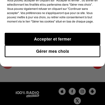
Vous pouvez accepter en cliquant sur "Accepter et fermer", ou affiner en
1er mai 2024 - 1 min 15 sec
sélectionnant les finalités et/ou partenaires dans "Gérer mes choix".
Vous pouvez également refuser en cliquant sur "Continuer sans
L'AGENDA DE L'ARIEGE DU 01/05/2024 À
accepter". Vos préférences ne s'appliqueront que pour ce site. Vous
06H42
pouvez mettre à jour vos choix, ou retirer votre consentement à tout
moment via le lien "Gérer les cookies" situé en bas de chaque page.
L'agenda de l'Ariege
Accepter et fermer
Gérer mes choix