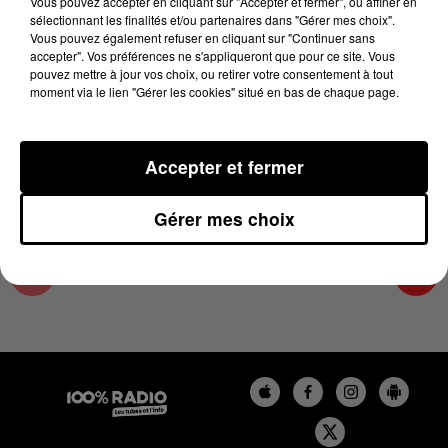
Vous pouvez accepter en cliquant sur "Accepter et fermer", ou affiner en
30 mai 2026 - 6 min 29 sec
sélectionnant les finalités et/ou partenaires dans "Gérer mes choix".
Vous pouvez également refuser en cliquant sur "Continuer sans
JOUR DE MARCHÉ SUR 100% DU 30/05/2026
accepter". Vos préférences ne s'appliqueront que pour ce site. Vous
pouvez mettre à jour vos choix, ou retirer votre consentement à tout
moment via le lien "Gérer les cookies" situé en bas de chaque page.
Les podcasts de Jour de marché avec Philippe
Bousquet et ses expertys
Accepter et fermer
Gérer mes choix