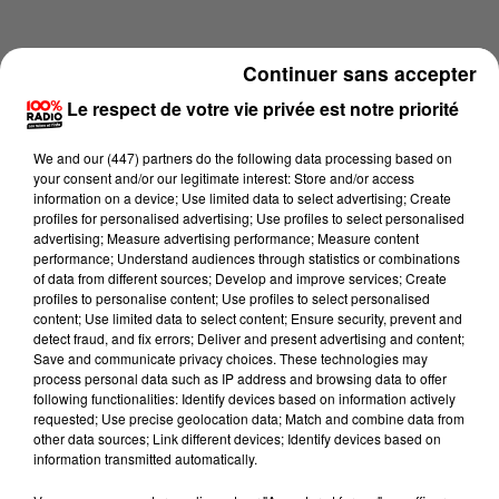
Continuer sans accepter
Le respect de votre vie privée est notre priorité
We and
our (447) partners
do the following data processing based on
your consent and/or our legitimate interest: Store and/or access
information on a device; Use limited data to select advertising; Create
profiles for personalised advertising; Use profiles to select personalised
advertising; Measure advertising performance; Measure content
performance; Understand audiences through statistics or combinations
of data from different sources; Develop and improve services; Create
profiles to personalise content; Use profiles to select personalised
content; Use limited data to select content; Ensure security, prevent and
Lecture (6 min 29 sec)
detect fraud, and fix errors; Deliver and present advertising and content;
Save and communicate privacy choices. These technologies may
process personal data such as IP address and browsing data to offer
following functionalities: Identify devices based on information actively
requested; Use precise geolocation data; Match and combine data from
100%
other data sources; Link different devices; Identify devices based on
information transmitted automatically.
Jour de marché sur 100% du 30/05/2026