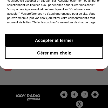
Vous pouvez accepter en cliquant sur "Accepter et fermer", ou affiner en
30 mai 2026 - 6 min 45 sec
sélectionnant les finalités et/ou partenaires dans "Gérer mes choix".
Vous pouvez également refuser en cliquant sur "Continuer sans
JOUR DE MARCHÉ SUR 100% DU 30/05/2026
accepter". Vos préférences ne s'appliqueront que pour ce site. Vous
pouvez mettre à jour vos choix, ou retirer votre consentement à tout
moment via le lien "Gérer les cookies" situé en bas de chaque page.
Les podcasts de Jour de marché avec Philippe
Bousquet et ses expertys
Accepter et fermer
Gérer mes choix