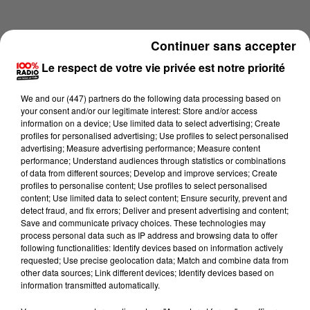
Continuer sans accepter
Le respect de votre vie privée est notre priorité
We and
our (447) partners
do the following data processing based on
your consent and/or our legitimate interest: Store and/or access
information on a device; Use limited data to select advertising; Create
profiles for personalised advertising; Use profiles to select personalised
advertising; Measure advertising performance; Measure content
performance; Understand audiences through statistics or combinations
of data from different sources; Develop and improve services; Create
profiles to personalise content; Use profiles to select personalised
content; Use limited data to select content; Ensure security, prevent and
Lecture (6 min 45 sec)
detect fraud, and fix errors; Deliver and present advertising and content;
Save and communicate privacy choices. These technologies may
process personal data such as IP address and browsing data to offer
following functionalities: Identify devices based on information actively
requested; Use precise geolocation data; Match and combine data from
100%
other data sources; Link different devices; Identify devices based on
information transmitted automatically.
Jour de marché sur 100% du 30/05/2026