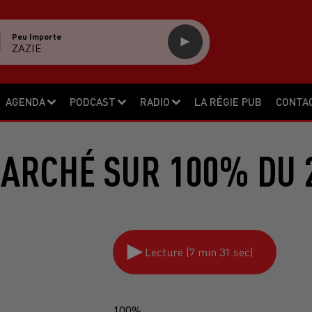
Peu Importe
ZAZIE
AGENDA
PODCAST
RADIO
LA RÉGIE PUB
CONTA
ARCHÉ SUR 100% DU 
Lecture (7 min 31 sec)
100%