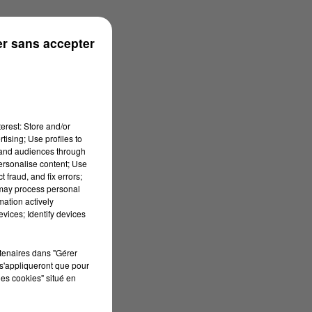
r sans accepter
erest: Store and/or
tising; Use profiles to
tand audiences through
personalise content; Use
 fraud, and fix errors;
 may process personal
mation actively
vices; Identify devices
rtenaires dans "Gérer
s'appliqueront que pour
les cookies" situé en