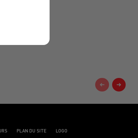
URS
PLAN DU SITE
LOGO