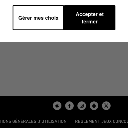
Accepter et
Gérer mes choix
5
fermer
uet et ses expertys
TIONS GÉNÉRALES D’UTILISATION
REGLEMENT JEUX CONCO