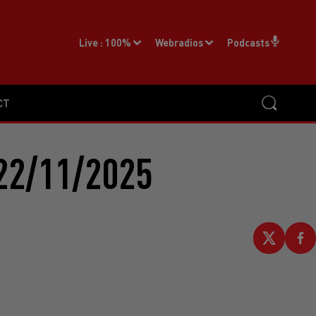
Live :
100%
Webradios
Podcasts
CT
22/11/2025