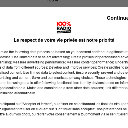
Jour de marché sur 100% radio
Continue
Le respect de votre vie privée est notre priorité
ers
do the following data processing based on your consent and/or our legitimate int
device; Use limited data to select advertising; Create profiles for personalised adver
vertising; Measure advertising performance; Measure content performance; Unders
ns of data from different sources; Develop and improve services; Create profiles to 
alised content; Use limited data to select content; Ensure security, prevent and detect
ertising and content; Save and communicate privacy choices. These technologies
and browsing data to offer following functionalities: Identify devices based on infor
eolocation data; Match and combine data from other data sources; Link different de
nsmitted automatically.
cliquant sur "Accepter et fermer", ou affiner en sélectionnant les finalités et/ou pa
 également refuser en cliquant sur "Continuer sans accepter". Vos préférences ne 
tre à jour vos choix, ou retirer votre consentement à tout moment via le lien "Gérer 