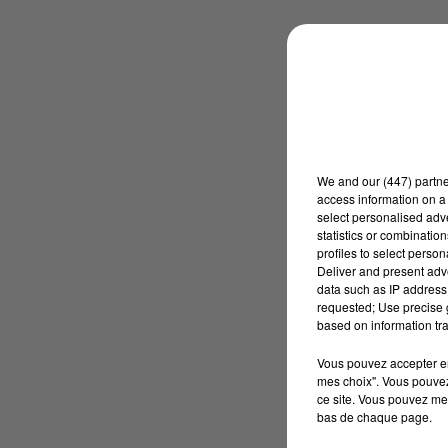
We and
our (447) partn
access information on a 
select personalised ad
statistics or combinatio
profiles to select person
Deliver and present adv
data such as IP address 
requested; Use precise g
based on information tra
Vous pouvez accepter en 
mes choix". Vous pouvez
ce site. Vous pouvez met
bas de chaque page.