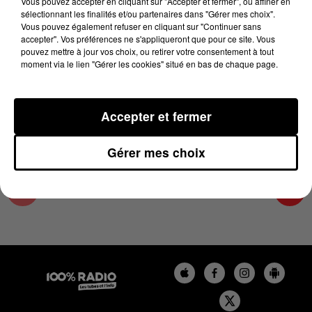
Vous pouvez accepter en cliquant sur "Accepter et fermer", ou affiner en
7 juin 2025 - 5 min 44 sec
sélectionnant les finalités et/ou partenaires dans "Gérer mes choix".
Vous pouvez également refuser en cliquant sur "Continuer sans
JOUR DE MARCHÉ SUR 100% DU 07/06/2025
accepter". Vos préférences ne s'appliqueront que pour ce site. Vous
pouvez mettre à jour vos choix, ou retirer votre consentement à tout
moment via le lien "Gérer les cookies" situé en bas de chaque page.
Les podcasts de Jour de marché avec Philippe
Bousquet et ses expertys
Accepter et fermer
Gérer mes choix