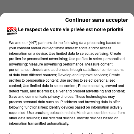
Continuer sans accepter
Le respect de votre vie privée est notre priorité
We and
our (447) partners
do the following data processing based on
your consent and/or our legitimate interest: Store and/or access
information on a device; Use limited data to select advertising; Create
profiles for personalised advertising; Use profiles to select personalised
advertising; Measure advertising performance; Measure content
performance; Understand audiences through statistics or combinations
of data from different sources; Develop and improve services; Create
profiles to personalise content; Use profiles to select personalised
content; Use limited data to select content; Ensure security, prevent and
Lecture (5 min 44 sec)
detect fraud, and fix errors; Deliver and present advertising and content;
Save and communicate privacy choices. These technologies may
process personal data such as IP address and browsing data to offer
following functionalities: Identify devices based on information actively
requested; Use precise geolocation data; Match and combine data from
100%
other data sources; Link different devices; Identify devices based on
information transmitted automatically.
Jour de marché sur 100% radio