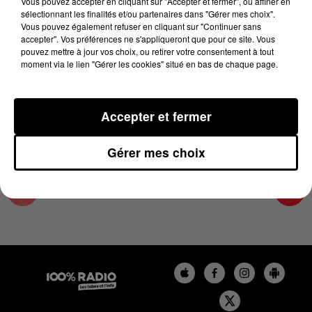
Vous pouvez accepter en cliquant sur "Accepter et fermer", ou affiner en
5 avril 2025 - 4 min 33 sec
sélectionnant les finalités et/ou partenaires dans "Gérer mes choix".
Vous pouvez également refuser en cliquant sur "Continuer sans
JOUR DE MARCHÉ SUR 100% DU 05/04/2025
accepter". Vos préférences ne s'appliqueront que pour ce site. Vous
pouvez mettre à jour vos choix, ou retirer votre consentement à tout
moment via le lien "Gérer les cookies" situé en bas de chaque page.
Les podcasts de Jour de marché avec Philippe
Bousquet et ses expertys
Accepter et fermer
Gérer mes choix