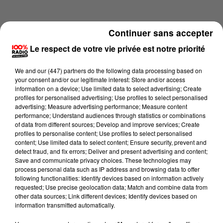
Continuer sans accepter
Le respect de votre vie privée est notre priorité
We and
our (447) partners
do the following data processing based on
your consent and/or our legitimate interest: Store and/or access
information on a device; Use limited data to select advertising; Create
profiles for personalised advertising; Use profiles to select personalised
advertising; Measure advertising performance; Measure content
performance; Understand audiences through statistics or combinations
of data from different sources; Develop and improve services; Create
profiles to personalise content; Use profiles to select personalised
content; Use limited data to select content; Ensure security, prevent and
Lecture (4 min 33 sec)
detect fraud, and fix errors; Deliver and present advertising and content;
Save and communicate privacy choices. These technologies may
process personal data such as IP address and browsing data to offer
following functionalities: Identify devices based on information actively
requested; Use precise geolocation data; Match and combine data from
100%
other data sources; Link different devices; Identify devices based on
information transmitted automatically.
Jour de marché sur 100% radio