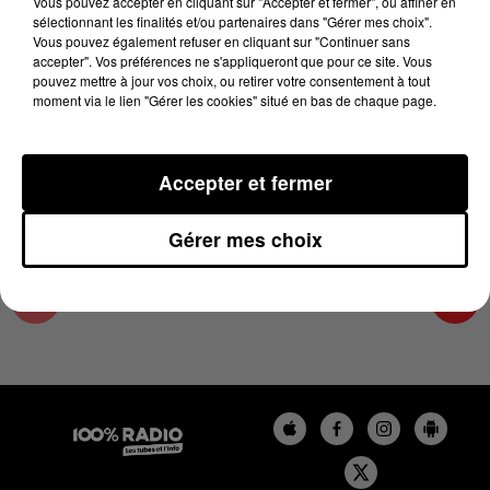
Vous pouvez accepter en cliquant sur "Accepter et fermer", ou affiner en
1er juin 2024 - 6 min 15 sec
sélectionnant les finalités et/ou partenaires dans "Gérer mes choix".
Vous pouvez également refuser en cliquant sur "Continuer sans
JOUR DE MARCHÉ SUR 100% DU 01/06/2024
accepter". Vos préférences ne s'appliqueront que pour ce site. Vous
pouvez mettre à jour vos choix, ou retirer votre consentement à tout
moment via le lien "Gérer les cookies" situé en bas de chaque page.
Les podcasts de Jour de marché avec Philippe
Bousquet et ses expertys
Accepter et fermer
Gérer mes choix