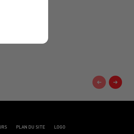
URS
PLAN DU SITE
LOGO