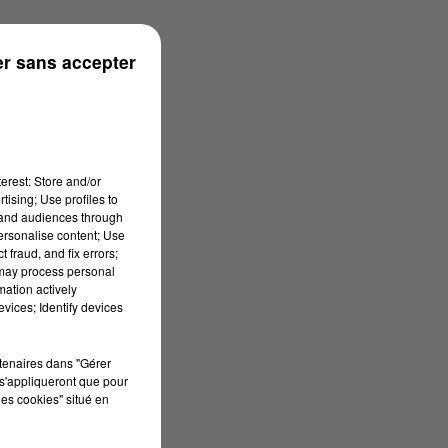
r sans accepter
erest: Store and/or
tising; Use profiles to
tand audiences through
personalise content; Use
 fraud, and fix errors;
 may process personal
mation actively
vices; Identify devices
rtenaires dans "Gérer
s'appliqueront que pour
les cookies" situé en