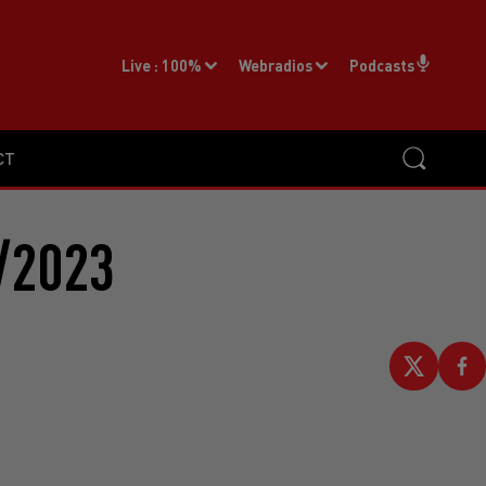
Live :
100%
Webradios
Podcasts
CT
/2023