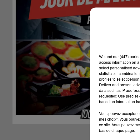
We and
our (447) partn
access information on a 
select personalised ad
statistics or combinatio
profiles to select person
Deliver and present adv
data such as IP address 
requested; Use precise g
based on information tra
Vous pouvez accepter en 
mes choix". Vous pouvez
ce site. Vous pouvez met
bas de chaque page.