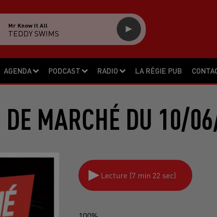
Ca C'est Vraiment Toii
TELEPHONE
AGENDA
PODCAST
RADIO
LA RÉGIE PUB
CONTA
 DE MARCHÉ DU 10/06
Lecture (7 min 22 sec)
100%