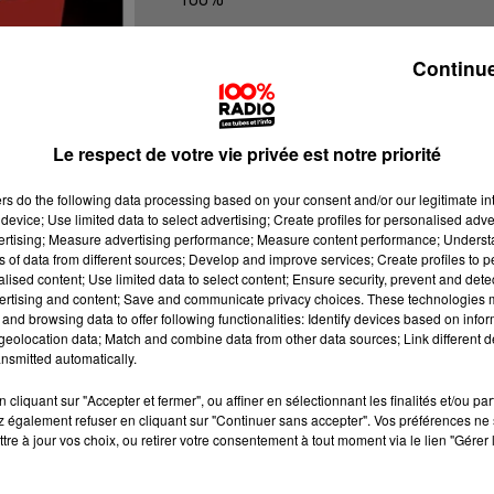
Jour de marché
Continue
Le respect de votre vie privée est notre priorité
ers
do the following data processing based on your consent and/or our legitimate int
device; Use limited data to select advertising; Create profiles for personalised adver
vertising; Measure advertising performance; Measure content performance; Unders
ns of data from different sources; Develop and improve services; Create profiles to 
alised content; Use limited data to select content; Ensure security, prevent and detect
ertising and content; Save and communicate privacy choices. These technologies
and browsing data to offer following functionalities: Identify devices based on infor
eolocation data; Match and combine data from other data sources; Link different de
nsmitted automatically.
cliquant sur "Accepter et fermer", ou affiner en sélectionnant les finalités et/ou pa
 également refuser en cliquant sur "Continuer sans accepter". Vos préférences ne 
tre à jour vos choix, ou retirer votre consentement à tout moment via le lien "Gérer 