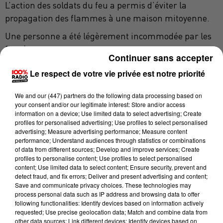
L’action des soldats du feu a permis d’éviter la
propagation des flammes à une maison mitoyenne.
Une personne a été légèrement incommodée par les
fumées.
Continuer sans accepter
48 pompiers ont été engagés sur cette opération avec
Le respect de votre vie privée est notre priorité
le renfort de moyens espagnols.
We and
our (447) partners
do the following data processing based on
your consent and/or our legitimate interest: Store and/or access
information on a device; Use limited data to select advertising; Create
profiles for personalised advertising; Use profiles to select personalised
advertising; Measure advertising performance; Measure content
performance; Understand audiences through statistics or combinations
of data from different sources; Develop and improve services; Create
profiles to personalise content; Use profiles to select personalised
content; Use limited data to select content; Ensure security, prevent and
detect fraud, and fix errors; Deliver and present advertising and content;
Save and communicate privacy choices. These technologies may
process personal data such as IP address and browsing data to offer
following functionalities: Identify devices based on information actively
requested; Use precise geolocation data; Match and combine data from
other data sources; Link different devices; Identify devices based on