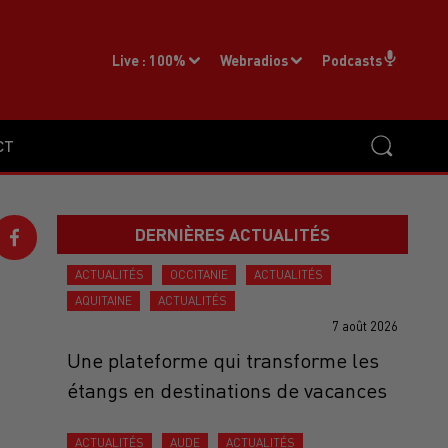
Live :
100%
Webradios
Podcasts
CT
DERNIÈRES ACTUALITÉS
ACTUALITÉS
OCCITANIE
ACTUALITÉS
AQUITAINE
ACTUALITÉS
7 août 2026
Une plateforme qui transforme les
étangs en destinations de vacances
ACTUALITÉS
AUDE
ACTUALITÉS