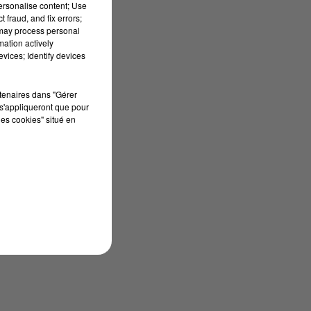
personalise content; Use
 fraud, and fix errors;
 may process personal
mation actively
vices; Identify devices
rtenaires dans "Gérer
s'appliqueront que pour
les cookies" situé en