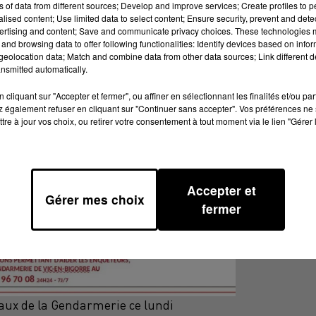
ns of data from different sources; Develop and improve services; Create profiles to 
alised content; Use limited data to select content; Ensure security, prevent and detect
ertising and content; Save and communicate privacy choices. These technologies
and browsing data to offer following functionalities: Identify devices based on infor
eolocation data; Match and combine data from other data sources; Link different de
nsmitted automatically.
cliquant sur "Accepter et fermer", ou affiner en sélectionnant les finalités et/ou pa
 également refuser en cliquant sur "Continuer sans accepter". Vos préférences ne 
tre à jour vos choix, ou retirer votre consentement à tout moment via le lien "Gérer 
Accepter et
Gérer mes choix
fermer
ciaux de la Gendarmerie ce lundi