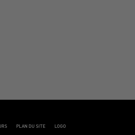
URS
PLAN DU SITE
LOGO