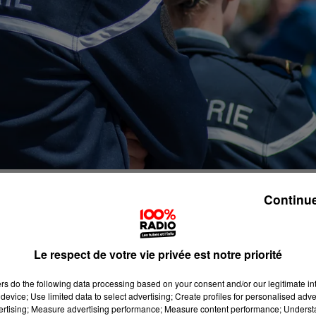
Continue
à témoins concernant la disparition de Thierry Garnet. 
r, sans donner de nouvelles depuis. La raison qui inquièt
Le respect de votre vie privée est notre priorité
ce, c’est qu’il aurait annoncé à sa compagne qu'il allai
ourrait se trouver dans le sud des Hautes-Pyrénées, son
ers
do the following data processing based on your consent and/or our legitimate int
. Il est demandé aux personnes ayant des informations sur
device; Use limited data to select advertising; Create profiles for personalised adver
vertising; Measure advertising performance; Measure content performance; Unders
c-en-Bigorre.