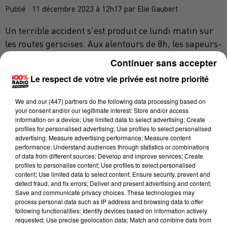
Publié : 11 décembre 2023 à 12h17 par Elie Gaubert
Un terrible accident s'est produit ce lundi matin sur
les routes gersoises. Aux alentours de 8h, les sapeurs-
pompiers sont intervenus sur un accident de la
Continuer sans accepter
ciruclation sur la D930, au lieu-dit Calumin, situé sur
Le respect de votre vie privée est notre priorité
la commune de Jégun. Les faits impliquent un engin
deux roues. Une jeune femme de 25 ans aurait perdu
We and
our (447) partners
do the following data processing based on
le contrôle de son véhicule mais les raisons sont
your consent and/or our legitimate interest: Store and/or access
information on a device; Use limited data to select advertising; Create
encore inconnues.
profiles for personalised advertising; Use profiles to select personalised
advertising; Measure advertising performance; Measure content
Gravement blessée, la victime a été évacuée de toute
performance; Understand audiences through statistics or combinations
urgence à l'hôpital d'Auch par les équipes de secours
of data from different sources; Develop and improve services; Create
profiles to personalise content; Use profiles to select personalised
des communes de Jégu, Castéra-Verduzan et Vic-
content; Use limited data to select content; Ensure security, prevent and
Fezensac.
detect fraud, and fix errors; Deliver and present advertising and content;
Save and communicate privacy choices. These technologies may
DERNIÈRES ACTUALITÉS
process personal data such as IP address and browsing data to offer
following functionalities: Identify devices based on information actively
requested; Use precise geolocation data; Match and combine data from
ACTUALITÉS
OCCITANIE
ACTUALITÉS