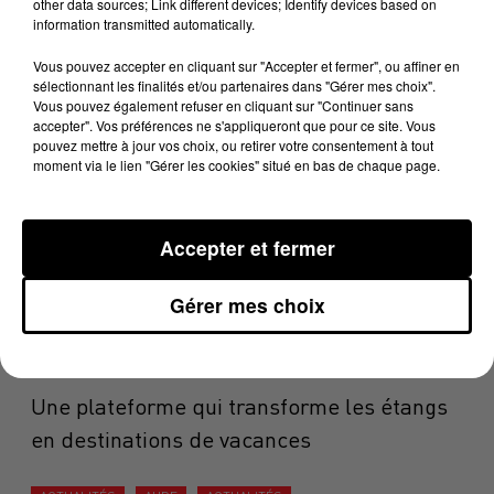
other data sources; Link different devices; Identify devices based on
information transmitted automatically.
8h28
Lozère : un incendie parcourt 153 hectares,
Vous pouvez accepter en cliquant sur "Accepter et fermer", ou affiner en
sélectionnant les finalités et/ou partenaires dans "Gérer mes choix".
une vingtaine de...
Vous pouvez également refuser en cliquant sur "Continuer sans
accepter". Vos préférences ne s'appliqueront que pour ce site. Vous
pouvez mettre à jour vos choix, ou retirer votre consentement à tout
ACTUALITÉS
TARN
ACTUALITÉS
moment via le lien "Gérer les cookies" situé en bas de chaque page.
8h25
Éclipse du 12 août : le Tarn se prépare à
Accepter et fermer
vivre un spectacle...
Gérer mes choix
ACTUALITÉS
OCCITANIE
ACTUALITÉS
AQUITAINE
ACTUALITÉS
7 août 2026
Une plateforme qui transforme les étangs
en destinations de vacances