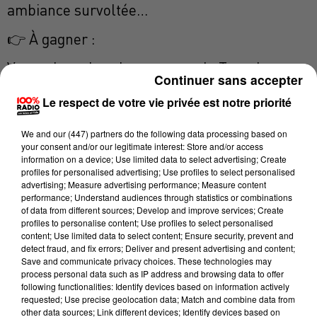
ambiance survoltée…
👉 À gagner :
Votre place dans la caravane du Tour de
Continuer sans accepter
France
Le respect de votre vie privée est notre priorité
📍 Sur l’étape Carcassonne → Foix
We and
our (447) partners
do the following data processing based on
📅 Le mardi 7 juillet
your consent and/or our legitimate interest: Store and/or access
information on a device; Use limited data to select advertising; Create
profiles for personalised advertising; Use profiles to select personalised
🐔 Montez à bord d’un char cocotte LE
advertising; Measure advertising performance; Measure content
GAULOIS
performance; Understand audiences through statistics or combinations
of data from different sources; Develop and improve services; Create
profiles to personalise content; Use profiles to select personalised
Une expérience fun, festive et totalement
content; Use limited data to select content; Ensure security, prevent and
immersive…
detect fraud, and fix errors; Deliver and present advertising and content;
Save and communicate privacy choices. These technologies may
process personal data such as IP address and browsing data to offer
🎉 Ambiance garantie tout au long du
following functionalities: Identify devices based on information actively
parcours
requested; Use precise geolocation data; Match and combine data from
other data sources; Link different devices; Identify devices based on