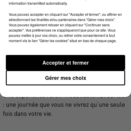
information transmitted automatically.
🙌 Public en folie
Vous pouvez accepter en cliquant sur "Accepter et fermer", ou affiner en
🔥 Sensations uniques garanties
sélectionnant les finalités et/ou partenaires dans "Gérer mes choix".
Vous pouvez également refuser en cliquant sur "Continuer sans
⭐ Accès VIP à l’arrivée
accepter". Vos préférences ne s'appliqueront que pour ce site. Vous
pouvez mettre à jour vos choix, ou retirer votre consentement à tout
Et ce n’est pas tout…
moment via le lien "Gérer les cookies" situé en bas de chaque page.
Vivez l’arrivée des coureurs comme un
privilégié, avec un accès VIP pour assister à
Accepter et fermer
l’un des moments les plus intenses du Tour.
Gérer mes choix
💛 Une journée exceptionnelle
Une expérience rare… inoubliable…
Et surtout
: une journée que vous ne vivrez qu’une seule
fois dans votre vie.