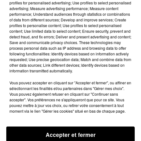
Dans 100% réveil !
profiles for personalised advertising; Use profiles to select personalised
advertising; Measure advertising performance; Measure content
performance; Understand audiences through statistics or combinations
of data from different sources; Develop and improve services; Create
Tous les jours* avec karine et Fred, gagnez
profiles to personalise content; Use profiles to select personalised
content; Use limited data to select content; Ensure security, prevent and
vos places à 8h20 pour le match de barrages
detect fraud, and fix errors; Deliver and present advertising and content;
Save and communicate privacy choices. These technologies may
d’Europa League
process personal data such as IP address and browsing data to offer
following functionalities: Identify devices based on information actively
TOULOUSE FC vs BENFICA
requested; Use precise geolocation data; Match and combine data from
other data sources; Link different devices; Identify devices based on
Jeu. 22 février 2024 - 18:45 STADIUM de
information transmitted automatically.
Toulouse !
Vous pouvez accepter en cliquant sur "Accepter et fermer", ou affiner en
sélectionnant les finalités et/ou partenaires dans "Gérer mes choix".
Vous pouvez également refuser en cliquant sur "Continuer sans
* Du jeudi 15 au mercredi 21 février
accepter". Vos préférences ne s'appliqueront que pour ce site. Vous
pouvez mettre à jour vos choix, ou retirer votre consentement à tout
moment via le lien "Gérer les cookies" situé en bas de chaque page.
Accepter et fermer