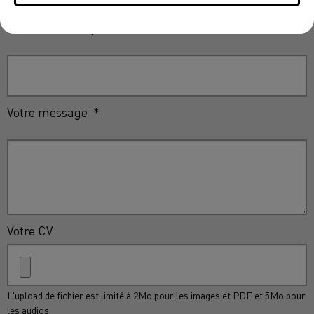
Votre n° de téléphone
*
Votre message
*
Votre CV
L'upload de fichier est limité à 2Mo pour les images et PDF et 5Mo pour
les audios.