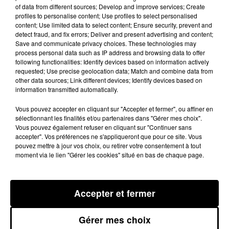
des enjeux en urbanisme et aménagement du
of data from different sources; Develop and improve services; Create
profiles to personalise content; Use profiles to select personalised
territoire
content; Use limited data to select content; Ensure security, prevent and
detect fraud, and fix errors; Deliver and present advertising and content;
Save and communicate privacy choices. These technologies may
Postulez à l'offre : Directeur (trice) du
process personal data such as IP address and browsing data to offer
Développement Territorial - Poste ouvert
following functionalities: Identify devices based on information actively
requested; Use precise geolocation data; Match and combine data from
titulaire ou contractuel - Catégorie B
other data sources; Link different devices; Identify devices based on
information transmitted automatically.
Vous pouvez accepter en cliquant sur "Accepter et fermer", ou affiner en
sélectionnant les finalités et/ou partenaires dans "Gérer mes choix".
Votre nom
*
Vous pouvez également refuser en cliquant sur "Continuer sans
accepter". Vos préférences ne s'appliqueront que pour ce site. Vous
pouvez mettre à jour vos choix, ou retirer votre consentement à tout
moment via le lien "Gérer les cookies" situé en bas de chaque page.
Votre e-mail
*
Accepter et fermer
Gérer mes choix