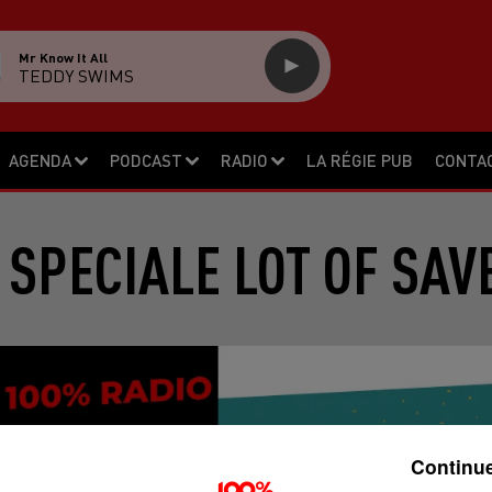
Mr Know It All
TEDDY SWIMS
AGENDA
PODCAST
RADIO
LA RÉGIE PUB
CONTA
 SPECIALE LOT OF SAV
Continue