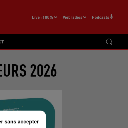
Live :
100%
Webradios
Podcasts
CT
EURS 2026
r sans accepter