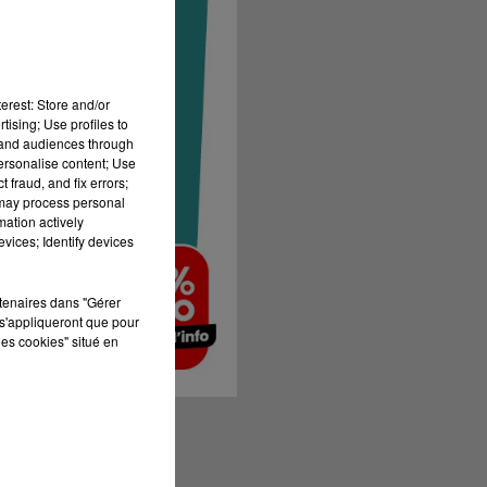
erest: Store and/or
tising; Use profiles to
tand audiences through
personalise content; Use
 fraud, and fix errors;
 may process personal
mation actively
vices; Identify devices
rtenaires dans "Gérer
s'appliqueront que pour
les cookies" situé en