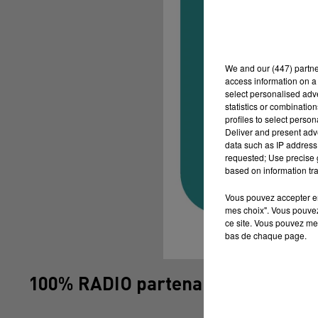
We and
our (447) partn
access information on a 
select personalised ad
statistics or combinatio
profiles to select person
Deliver and present adv
data such as IP address 
requested; Use precise g
based on information tra
Vous pouvez accepter en 
mes choix". Vous pouvez
ce site. Vous pouvez met
bas de chaque page.
100% RADIO partenaire de Lot Of S