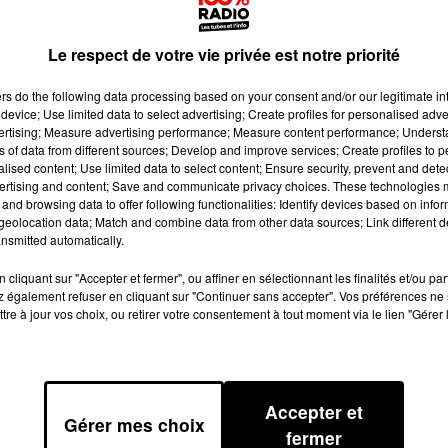
Le respect de votre vie privée est notre priorité
ers
do the following data processing based on your consent and/or our legitimate int
device; Use limited data to select advertising; Create profiles for personalised adver
vertising; Measure advertising performance; Measure content performance; Unders
ns of data from different sources; Develop and improve services; Create profiles to 
alised content; Use limited data to select content; Ensure security, prevent and detect
ertising and content; Save and communicate privacy choices. These technologies
and browsing data to offer following functionalities: Identify devices based on infor
eolocation data; Match and combine data from other data sources; Link different de
nsmitted automatically.
cliquant sur "Accepter et fermer", ou affiner en sélectionnant les finalités et/ou pa
 également refuser en cliquant sur "Continuer sans accepter". Vos préférences ne 
tre à jour vos choix, ou retirer votre consentement à tout moment via le lien "Gérer 
aveurs !
Accepter et
Gérer mes choix
fermer