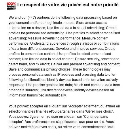
Le procureur de la République donnait des précisions
Le respect de votre vie privée est notre priorité
en fin de journée
We and
our (447) partners
do the following data processing based on
Le procureur de la République de Toulouse, Samuel
your consent and/or our legitimate interest: Store and/or access
Vuelta-Simon, confirmait nos informations dans un
information on a device; Use limited data to select advertising; Create
profiles for personalised advertising; Use profiles to select personalised
communiqué vendredi soir précisant que lors de
advertising; Measure advertising performance; Measure content
l'agression sur sa fille, la femme "
aurait sauté par la
performance; Understand audiences through statistics or combinations
of data from different sources; Develop and improve services; Create
fenêtre du premier étage avec son fils de 17 ans pour
profiles to personalise content; Use profiles to select personalised
fuir".
Les policiers de la Bac
"entendaient une détonation
content; Use limited data to select content; Ensure security, prevent and
detect fraud, and fix errors; Deliver and present advertising and content;
au moment de pénétrer sur les lieux".
Et découvraient
Save and communicate privacy choices. These technologies may
un homme décédé
"d'un tir dans la bouche
" et la jeune
process personal data such as IP address and browsing data to offer
fille scolarisée au lycée Toulouse-Lautrec grièvement
following functionalities: Identify devices based on information actively
requested; Use precise geolocation data; Match and combine data from
mais encore en vie, pourtant "
elle devait décéder des
other data sources; Link different devices; Identify devices based on
suites de ses blessures."
L'homme qui s'est donné la
information transmitted automatically.
mort était connu de la justice "
pour trafic de
Vous pouvez accepter en cliquant sur "Accepter et fermer", ou affiner en
stupéfiants"
et "
délits routiers".
sélectionnant les finalités et/ou partenaires dans "Gérer mes choix".
Vous pouvez également refuser en cliquant sur "Continuer sans
accepter". Vos préférences ne s'appliqueront que pour ce site. Vous
pouvez mettre à jour vos choix, ou retirer votre consentement à tout