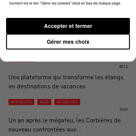
moment via le lien "Gérer les cookies" situé en bas de chaque page.
Accepter et fermer
DERNIÈRES ACTUALITÉS
Gérer mes choix
ACTUALITÉS
OCCITANIE
ACTUALITÉS
AQUITAINE
ACTUALITÉS
8h12
Une plateforme qui transforme les étangs
en destinations de vacances
ACTUALITÉS
AUDE
ACTUALITÉS
7h59
Un an après le mégafeu, les Corbières de
nouveau confrontées aux...