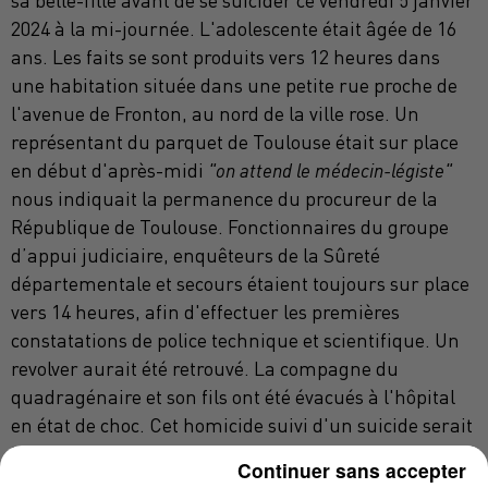
sa belle-fille avant de se suicider ce vendredi 5 janvier
2024 à la mi-journée. L'adolescente était âgée de 16
ans. Les faits se sont produits vers 12 heures dans
une habitation située dans une petite rue proche de
l'avenue de Fronton, au nord de la ville rose. Un
représentant du parquet de Toulouse était sur place
en début d'après-midi
"on attend le médecin-légiste"
nous indiquait la permanence du procureur de la
République de Toulouse. Fonctionnaires du groupe
d’appui judiciaire, enquêteurs de la Sûreté
départementale et secours étaient toujours sur place
vers 14 heures, afin d'effectuer les premières
constatations de police technique et scientifique. Un
revolver aurait été retrouvé. La compagne du
quadragénaire et son fils ont été évacués à l'hôpital
en état de choc. Cet homicide suivi d'un suicide serait
intervenu sur fond de séparation au sein du couple.
Continuer sans accepter