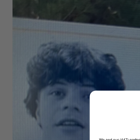
We and
our (447) partn