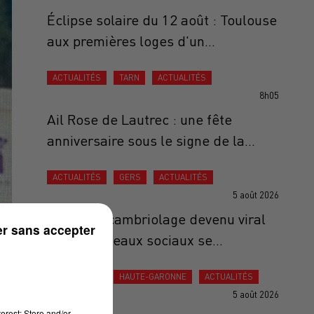
Éclipse solaire du 12 août : Toulouse
aux premières loges d'un...
ACTUALITÉS
TARN
ACTUALITÉS
8h05
Ail Rose de Lautrec : une fête
anniversaire sous le signe de la...
ACTUALITÉS
GERS
ACTUALITÉS
5 août 2026
Gers : Le cambriolage devenu viral
r sans accepter
sur les réseaux sociaux se...
ACTUALITÉS
HAUTE-GARONNE
ACTUALITÉS
5 août 2026
erest: Store and/or