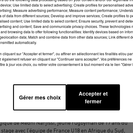
device; Use limited data to select advertising; Create profiles for personalised adver
vertising; Measure advertising performance; Measure content performance; Unders
ns of data from different sources; Develop and improve services; Create profiles to 
alised content; Use limited data to select content; Ensure security, prevent and detect
ertising and content; Save and communicate privacy choices. These technologies
and browsing data to offer following functionalities: Identify devices based on infor
eolocation data; Match and combine data from other data sources; Link different de
nsmitted automatically.
cliquant sur "Accepter et fermer", ou affiner en sélectionnant les finalités et/ou pa
 également refuser en cliquant sur "Continuer sans accepter". Vos préférences ne 
tre à jour vos choix, ou retirer votre consentement à tout moment via le lien "Gérer 
Accepter et
d
Gérer mes choix
fermer
agique de Medhi Narjissi, jeune rugbyman de 17 ans du
n stage avec l’équipe de France U18 en Afrique du Sud,