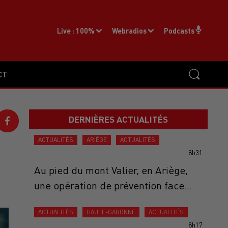
Live :
100%
Webradios
Podcasts
CT
DERNIÈRES ACTUALITÉS
ACTUALITÉS
ARIÈGE
ACTUALITÉS
8h31
Au pied du mont Valier, en Ariège,
une opération de prévention face...
ACTUALITÉS
HAUTE-GARONNE
ACTUALITÉS
8h17