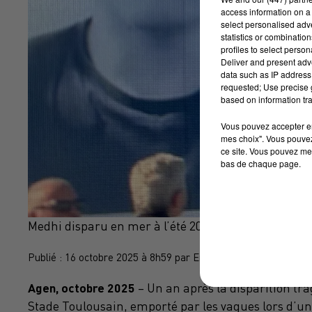
access information on a 
select personalised ad
statistics or combinatio
profiles to select person
Deliver and present adv
data such as IP address 
requested; Use precise g
based on information tra
Vous pouvez accepter en 
mes choix". Vous pouvez
ce site. Vous pouvez met
bas de chaque page.
Medhi disparu en mer à l’été 2024 en Afrique du Su
Publié : 16 octobre 2025 à 8h59 par Emmanuel BOUISSET
Agen, octobre 2025
– Un an après la disparition tr
Stade Toulousain
, emporté par les vagues lors d’u