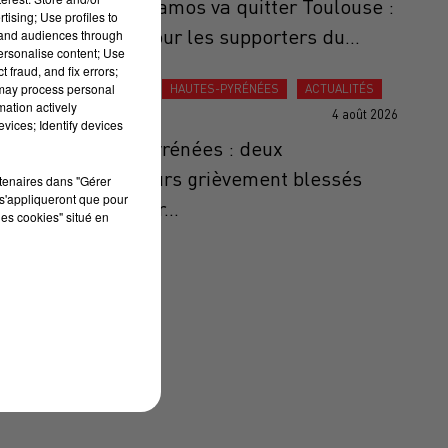
Thomas Ramos va quitter Toulouse :
tising; Use profiles to
un choc pour les supporters du...
tand audiences through
personalise content; Use
 fraud, and fix errors;
 may process personal
ACTUALITÉS
HAUTES-PYRÉNÉES
ACTUALITÉS
mation actively
4 août 2026
vices; Identify devices
Hautes-Pyrénées : deux
randonneurs grièvement blessés
rtenaires dans "Gérer
s'appliqueront que pour
après avoir...
les cookies" situé en