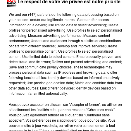
en Espagne au cours de l'été 2017, il n'est jamais
Le respect de votre vie privée est notre priorité
rentré outre-manche et a pris la direction du Maroc
We and
our (447) partners
do the following data processing based on
avec sa mère et son grand-père.
your consent and/or our legitimate interest: Store and/or access
information on a device; Use limited data to select advertising; Create
Ce n'est qu'à l'âge de 15 ans qu'ils retournent en
profiles for personalised advertising; Use profiles to select personalised
advertising; Measure advertising performance; Measure content
Europe, en direction des Pyrénées françaises, entre
performance; Understand audiences through statistics or combinations
les Pyrénées-Orientales, l'Aude et l'Ariège.
Il explique
of data from different sources; Develop and improve services; Create
profiles to personalise content; Use profiles to select personalised
aux forces de l'ordre qu'il appartenait alors à une
content; Use limited data to select content; Ensure security, prevent and
"
communauté spirituelle
" qui prônait la réincarnation
detect fraud, and fix errors; Deliver and present advertising and content;
Save and communicate privacy choices. These technologies may
et été
forcé
de vivre dans ces conditions.
Une
process personal data such as IP address and browsing data to offer
communauté composée selon ses dires de Canadiens,
following functionalities: Identify devices based on information actively
requested; Use precise geolocation data; Match and combine data from
d'Italiens et d'Espagnols.
Il
relate également
avoir
other data sources; Link different devices; Identify devices based on
subi des agressions sexuelles, mais pas au sein de la
information transmitted automatically.
communauté.
Vous pouvez accepter en cliquant sur "Accepter et fermer", ou affiner en
sélectionnant les finalités et/ou partenaires dans "Gérer mes choix".
Vous pouvez également refuser en cliquant sur "Continuer sans
RÉCUPÉRÉ PAR UN LIVREUR EN
accepter". Vos préférences ne s'appliqueront que pour ce site. Vous
PLEINE NUIT
pouvez mettre à jour vos choix, ou retirer votre consentement à tout
moment via le lien "Gérer les cookies" situé en bas de chaque page.