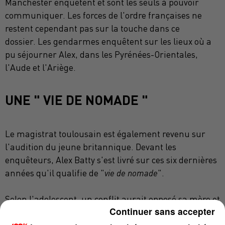
Manchester enquêtent et sont les seuls à pouvoir
communiquer.
Les forces de l'ordre françaises ne
restent cependant pas sur la touche dans ce
dossier.
Les gendarmes enquêtent sur les lieux où a
pu séjourner Alex, dans les Pyrénées-Orientales,
l'Aude et l'Ariège.
UNE " VIE DE NOMADE "
Le magistrat toulousain est également revenu sur
l'audition du jeune britannique.
Devant les
enquêteurs, Alex
Batty
s'est livré sur ces six dernières
années qu'il qualifie de "
vie de nomade
".
Selon l'adolescent, un conflit aurait opposé sa mère et
Continuer sans accepter
sa grand-mère, il y a environ 8 ans.
Lors d'un séjour