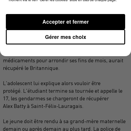
L'élément déclencheur de sa fuite serait la
décision
de sa mère de partir en Finlande.
Il aurait
Accepter et fermer
alors quitté la communauté.
Pendant 4 nuits, il
aurait marché le long de la nationale 7 en direction
Gérer mes choix
de Toulouse, dormant pendant la journée.
Ce n'est
que lorsqu'il est arrivé entre
Camont
et Lagarde,
dans l'Ariège, qu'un étudiant de 26 ans, qui livre des
médicaments pour arrondir ses fins de mois, aurait
récupéré le Britannique.
L'adolescent lui
explique alors
vouloir être
protégé.
L'étudiant termine sa tournée et appelle le
17, les gendarmes se chargeront de récupérer
Alex
Batty
à Saint-Félix-Lauragais.
Le jeune doit être rendu à sa grand-mère maternelle
demain ou après demain au plus tard.
La police de