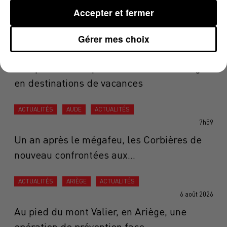
Accepter et fermer
ACTUALITÉS
OCCITANIE
ACTUALITÉS
AQUITAINE
Gérer mes choix
ACTUALITÉS
8h12
Une plateforme qui transforme les étangs
en destinations de vacances
ACTUALITÉS
AUDE
ACTUALITÉS
7h59
Un an après le mégafeu, les Corbières de
nouveau confrontées aux...
ACTUALITÉS
ARIÈGE
ACTUALITÉS
6 août 2026
Au pied du mont Valier, en Ariège, une
opération de prévention face...