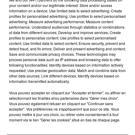
your consent and/or our legitimate interest: Store and/or access
Ça a tapé fort aussi en Ariège avec de la grêle par
information on a device; Use limited data to select advertising; Create
exemple à Massat; un violent orage qui a duré plus
profiles for personalised advertising; Use profiles to select personalised
advertising; Measure advertising performance; Measure content
d’une heure, au Mas d’Azil, avec un vent violent.
performance; Understand audiences through statistics or combinations
of data from different sources; Develop and improve services; Create
Sur la Haute-Garonne aussi. Les pompiers du
profiles to personalise content; Use profiles to select personalised
département expliquent avoir eu de fortes
content; Use limited data to select content; Ensure security, prevent and
detect fraud, and fix errors; Deliver and present advertising and content;
sollicitations, en raison des orages, ayant engendré
Save and communicate privacy choices. These technologies may
de nombreux feux d’espaces naturels sur le centre et
process personal data such as IP address and browsing data to offer
following functionalities: Identify devices based on information actively
l’ouest du département, suite à des impacts de
requested; Use precise geolocation data; Match and combine data from
foudre. 619 appels ont été reçus en une heure !
other data sources; Link different devices; Identify devices based on
information transmitted automatically.
Les premiers orages ont grondé en début d’après-
midi sur le piémont dans les Pyrénées-Atlantiques et
Vous pouvez accepter en cliquant sur "Accepter et fermer", ou affiner en
sélectionnant les finalités et/ou partenaires dans "Gérer mes choix".
les Hautes-Pyrénées.
Vous pouvez également refuser en cliquant sur "Continuer sans
accepter". Vos préférences ne s'appliqueront que pour ce site. Vous
L’alerte orange pour orage a été levée
pouvez mettre à jour vos choix, ou retirer votre consentement à tout
moment via le lien "Gérer les cookies" situé en bas de chaque page.
DERNIÈRES ACTUALITÉS