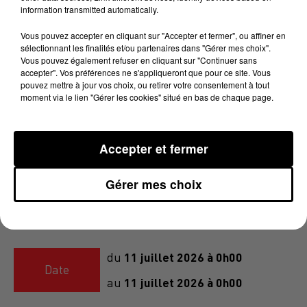
information transmitted automatically.
plus beaux secteurs du territoire.
Un itinéraire pensé pour les
Vous pouvez accepter en cliquant sur "Accepter et fermer", ou affiner en
sélectionnant les finalités et/ou partenaires dans "Gérer mes choix".
amateurs(trices) de grand défis, de
Vous pouvez également refuser en cliquant sur "Continuer sans
longues distances et de découverte
accepter". Vos préférences ne s'appliqueront que pour ce site. Vous
pouvez mettre à jour vos choix, ou retirer votre consentement à tout
territoriale… sur deux roues.
moment via le lien "Gérer les cookies" situé en bas de chaque page.
Lieu
12000
AVEYRON
Accepter et fermer
Gérer mes choix
Ajouter à votre calendrier
11 juillet 2026 à 0h00
du
Date
11 juillet 2026 à 0h00
au