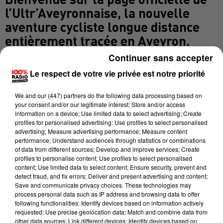
l’Ultr’Aveyronnaise, la nouvelle
aventure cycliste longue distance
entièrement tracée en Aveyron.
Organisé par l’équipe de La
Continuer sans accepter
Caussenarde, référence régionale
Le respect de votre vie privée est notre priorité
en VTT et gravel, cet événement
propose un défi sportif authentique
We and
our (447) partners
do the following data processing based on
your consent and/or our legitimate interest: Store and/or access
et exigeant accessible à tous les
information on a device; Use limited data to select advertising; Create
passionnés de vélo de route. Un
profiles for personalised advertising; Use profiles to select personalised
advertising; Measure advertising performance; Measure content
parcours 100 % Aveyron
performance; Understand audiences through statistics or combinations
L’Ultr’Aveyronnaise vous emmène
of data from different sources; Develop and improve services; Create
profiles to personalise content; Use profiles to select personalised
sur plus de 200 km de routes
content; Use limited data to select content; Ensure security, prevent and
départementales, sinueuses,
detect fraud, and fix errors; Deliver and present advertising and content;
Save and communicate privacy choices. These technologies may
sauvages et splendides, cumulant
process personal data such as IP address and browsing data to offer
following functionalities: Identify devices based on information actively
environ 3200 m de dénivelé positif.
requested; Use precise geolocation data; Match and combine data from
Le tracé traverse quelques-uns des
other data sources; Link different devices; Identify devices based on