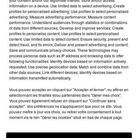
your consent and/or our legitimate interest: Store and/or access
information on a device; Use limited data to select advertising; Create
nombre d’idées reçues, de recommandations à la
profiles for personalised advertising; Use profiles to select personalised
mode et de revenir à une forme de bon sens. Pour
advertising; Measure advertising performance; Measure content
performance; Understand audiences through statistics or combinations
une approche scientifique et philosophique de la
of data from different sources; Develop and improve services; Create
diététique .
profiles to personalise content; Use profiles to select personalised
content; Use limited data to select content; Ensure security, prevent and
Un mot sur le conférencier :
detect fraud, and fix errors; Deliver and present advertising and content;
Save and communicate privacy choices. These technologies may
Nicolas Sahuc est diététicien libéral, attaché au CHRU
process personal data such as IP address and browsing data to offer
de Montpellier Lapeyronie. Il participe à de
following functionalities: Identify devices based on information actively
requested; Use precise geolocation data; Match and combine data from
nombreuses émissions de télé et radio en tant que
other data sources; Link different devices; Identify devices based on
chroniqueur. Diplômé de philosophie il propose une
information transmitted automatically.
approche de la diététique basée sur l’humanisme et
Vous pouvez accepter en cliquant sur "Accepter et fermer", ou affiner en
la bienveillance.
sélectionnant les finalités et/ou partenaires dans "Gérer mes choix".
Vous pouvez également refuser en cliquant sur "Continuer sans
Inscrivez vous pour cette conférence qui aura lieu le
accepter". Vos préférences ne s'appliqueront que pour ce site. Vous
pouvez mettre à jour vos choix, ou retirer votre consentement à tout
vendredi 19 octobre à 19h, à l’amphithéâtre 100%,
moment via le lien "Gérer les cookies" situé en bas de chaque page.
dans les studios de la radio régionale boulevard du
Thoré à Aussillon, par mail
contact@centpourcent.com