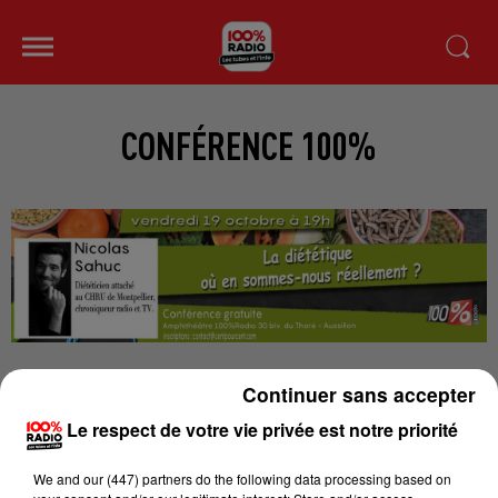
CONFÉRENCE 100%
Venez participer à la première conférence « 100% On
Continuer sans accepter
se fait du bien ». Nicolas Sahuc , diététicien, spécialisé
Le respect de votre vie privée est notre priorité
dans les troubles du comportement alimentaire, fera
le point sur les dernières connaissances en matière
We and
our (447) partners
do the following data processing based on
de diététique, l’occasion de balayer un certain