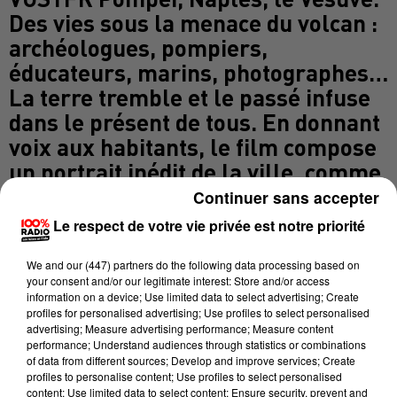
Des vies sous la menace du volcan :
archéologues, pompiers,
éducateurs, marins, photographes…
La terre tremble et le passé infuse
dans le présent de tous. En donnant
voix aux habitants, le film compose
un portrait inédit de la ville, comme
une machine à voyager dans le
Continuer sans accepter
temps. Prix spécial du Jury à la
Le respect de votre vie privée est notre priorité
Mostra de Venise 2025. Avec
Sébastien Gayraud, enseignant en
We and
our (447) partners
do the following data processing based on
your consent and/or our legitimate interest: Store and/or access
cinéma, écrivain et programmateur
information on a device; Use limited data to select advertising; Create
profiles for personalised advertising; Use profiles to select personalised
au festival Fifigrot. En partenariat
advertising; Measure advertising performance; Measure content
avec la Scène Nationale d’ALBI•Tarn
performance; Understand audiences through statistics or combinations
of data from different sources; Develop and improve services; Create
profiles to personalise content; Use profiles to select personalised
content; Use limited data to select content; Ensure security, prevent and