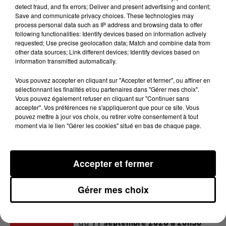
detect fraud, and fix errors; Deliver and present advertising and content;
Save and communicate privacy choices. These technologies may
process personal data such as IP address and browsing data to offer
following functionalities: Identify devices based on information actively
requested; Use precise geolocation data; Match and combine data from
other data sources; Link different devices; Identify devices based on
information transmitted automatically.
Vous pouvez accepter en cliquant sur "Accepter et fermer", ou affiner en
sélectionnant les finalités et/ou partenaires dans "Gérer mes choix".
Vous pouvez également refuser en cliquant sur "Continuer sans
accepter". Vos préférences ne s'appliqueront que pour ce site. Vous
Centre d'art contemporain Le Lait :
pouvez mettre à jour vos choix, ou retirer votre consentement à tout
Lieu
moment via le lien "Gérer les cookies" situé en bas de chaque page.
5 Rue de l'École Normale
81000
Albi
Accepter et fermer
Ajouter à votre calendrier
Gérer mes choix
11 septembre 2026 à 20h30
du