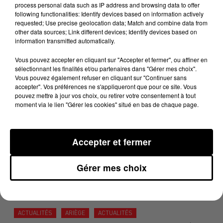
Des conseils de bon sens à appliquer pour vos départs
process personal data such as IP address and browsing data to offer
en vacances.
following functionalities: Identify devices based on information actively
requested; Use precise geolocation data; Match and combine data from
other data sources; Link different devices; Identify devices based on
DERNIÈRES ACTUALITÉS
information transmitted automatically.
ACTUALITÉS
OCCITANIE
ACTUALITÉS
AQUITAINE
Vous pouvez accepter en cliquant sur "Accepter et fermer", ou affiner en
sélectionnant les finalités et/ou partenaires dans "Gérer mes choix".
ACTUALITÉS
Vous pouvez également refuser en cliquant sur "Continuer sans
7 août 2026
accepter". Vos préférences ne s'appliqueront que pour ce site. Vous
pouvez mettre à jour vos choix, ou retirer votre consentement à tout
Une plateforme qui transforme les étangs
moment via le lien "Gérer les cookies" situé en bas de chaque page.
en destinations de vacances
Accepter et fermer
ACTUALITÉS
AUDE
ACTUALITÉS
7 août 2026
Gérer mes choix
Un an après le mégafeu, les Corbières de
nouveau confrontées aux...
ACTUALITÉS
ARIÈGE
ACTUALITÉS