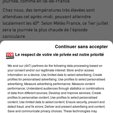
journée, comme en Ile-de-France.
Chez nous, des températures très élevées sont
attendues cet après-midi, pouvant atteindre
localement les 40°. Selon Météo France, ce 1ier juillet
sera la journée la plus chaude de l'épisode
caniculaire.
Et ces fortes chaleurs ont aussi des conséquences sur
Continuer sans accepter
la conduite. Vinci Autoroute lance un appel à la
Le respect de votre vie privée est notre priorité
prudence. Samuel Bellamy, responsable adjoint au
PC sécurité chez Vinci, recommande de prendre la
We and
our (447) partners
do the following data processing based on
your consent and/or our legitimate interest: Store and/or access
route aux heures les moins chaudes, si c'est possible.
information on a device; Use limited data to select advertising; Create
Il explique aussi qu'il faut "adapter sa climatisation
profiles for personalised advertising; Use profiles to select personalised
advertising; Measure advertising performance; Measure content
pour éviter les chocs thermiques lorsqu'on sort du
performance; Understand audiences through statistics or combinations
véhicule". Il rappelle qu'il est aussi essentiel de faire
of data from different sources; Develop and improve services; Create
profiles to personalise content; Use profiles to select personalised
des pauses régulièrement, car "la chaleur a tendance
content; Use limited data to select content; Ensure security, prevent and
à fatiguer les organismes".
detect fraud, and fix errors; Deliver and present advertising and content;
Save and communicate privacy choices. These technologies may