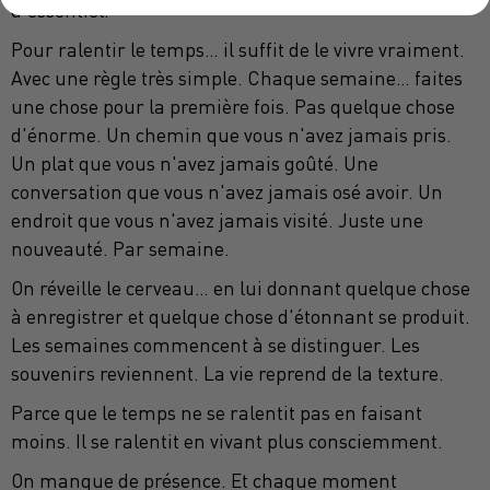
d'essentiel.
Pour ralentir le temps… il suffit de le vivre vraiment.
Avec une règle très simple. Chaque semaine… faites
une chose pour la première fois. Pas quelque chose
d'énorme. Un chemin que vous n'avez jamais pris.
Un plat que vous n'avez jamais goûté. Une
conversation que vous n'avez jamais osé avoir. Un
endroit que vous n'avez jamais visité. Juste une
nouveauté. Par semaine.
On réveille le cerveau… en lui donnant quelque chose
à enregistrer et quelque chose d'étonnant se produit.
Les semaines commencent à se distinguer. Les
souvenirs reviennent. La vie reprend de la texture.
Parce que le temps ne se ralentit pas en faisant
moins. Il se ralentit en vivant plus consciemment.
On manque de présence. Et chaque moment