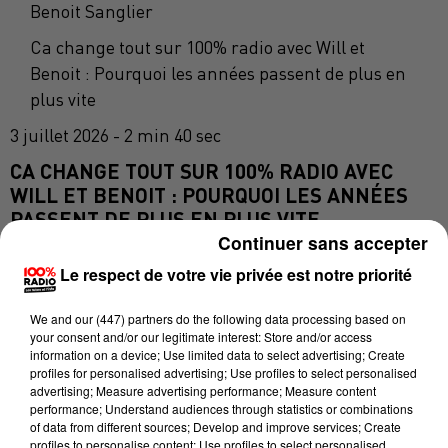
Benoit Sanglier
Ca change tout sur 100% radio avec Will et
Benoit : Pourquoi les années passent de plus en
plus vite
3 juillet 2026 - 2 min 40 sec
CA CHANGE TOUT SUR 100% RADIO AVEC
WILL ET BENOIT : POURQUOI LES ANNÉES
PASSENT DE PLUS EN PLUS VITE
Continuer sans accepter
Le respect de votre vie privée est notre priorité
Il y a quelque chose que tout le monde ressent en
vieillissant. Le temps passe de plus en plus vite. On se
We and
our (447) partners
do the following data processing based on
dit "c'était hier"… et c'était il y a dix ans. Pourquoi
your consent and/or our legitimate interest: Store and/or access
information on a device; Use limited data to select advertising; Create
cette sensation s'accélère ?
profiles for personalised advertising; Use profiles to select personalised
advertising; Measure advertising performance; Measure content
Et c'est une des questions les plus fascinantes qui
performance; Understand audiences through statistics or combinations
soit. Et la réponse est simple. Le temps ne s'accélère
of data from different sources; Develop and improve services; Create
profiles to personalise content; Use profiles to select personalised