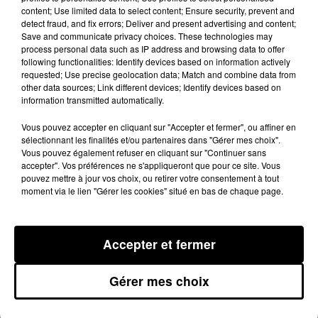
pas. C'est notre attention qui rétrécit.
content; Use limited data to select content; Ensure security, prevent and
detect fraud, and fix errors; Deliver and present advertising and content;
Quand on est enfant… tout est nouveau. Chaque
Save and communicate privacy choices. These technologies may
journée est une aventure. Chaque moment est
process personal data such as IP address and browsing data to offer
following functionalities: Identify devices based on information actively
différent. Et le cerveau enregistre énormément. Parce
requested; Use precise geolocation data; Match and combine data from
qu'il découvre. Mais en grandissant… on automatise
other data sources; Link different devices; Identify devices based on
tout. Le même trajet. La même routine. Les mêmes
information transmitted automatically.
habitudes. Et le cerveau n'enregistre plus rien. Parce
Vous pouvez accepter en cliquant sur "Accepter et fermer", ou affiner en
que rien ne le surprend.
sélectionnant les finalités et/ou partenaires dans "Gérer mes choix".
Vous pouvez également refuser en cliquant sur "Continuer sans
Donc les années passent vite… parce qu'elles se
accepter". Vos préférences ne s'appliqueront que pour ce site. Vous
pouvez mettre à jour vos choix, ou retirer votre consentement à tout
ressemblent trop, c'est comme regarder un film
moment via le lien "Gérer les cookies" situé en bas de chaque page.
qu'on connaît par cœur.
On n'est plus vraiment là. On est en pilote
Accepter et fermer
automatique. Et un an peut passer… sans qu'on s'en
souvienne vraiment.
Gérer mes choix
C'est une image qui fait un peu peur mais elle libère
aussi. Parce qu'elle nous dit quelque chose