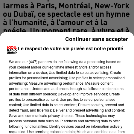
larmes à Paris, Montréal, New-York
ou Dubaï, ce spectacle est un hymne
à l’humanité, à l’amour et à la
poésie. Un moment rare, à vivre et à
chérir pour toujours. Olivier
Continuer sans accepter
Laurent n’imite pas Brel, il lui
Le respect de votre vie privée est notre priorité
redonne vie sur scène. « Un
spectacle qui vous transportera
We and
our (447) partners
do the following data processing based on
your consent and/or our legitimate interest: Store and/or access
hors du temps… » — Le Parisien
information on a device; Use limited data to select advertising; Create
profiles for personalised advertising; Use profiles to select personalised
(France)
advertising; Measure advertising performance; Measure content
performance; Understand audiences through statistics or combinations
of data from different sources; Develop and improve services; Create
profiles to personalise content; Use profiles to select personalised
content; Use limited data to select content; Ensure security, prevent and
detect fraud, and fix errors; Deliver and present advertising and content;
Save and communicate privacy choices. These technologies may
process personal data such as IP address and browsing data to offer
following functionalities: Identify devices based on information actively
requested; Use precise geolocation data; Match and combine data from