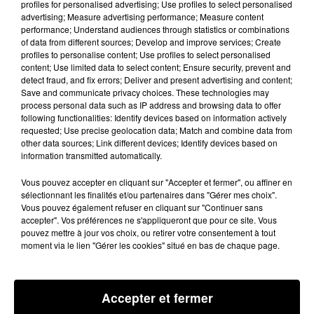
profiles for personalised advertising; Use profiles to select personalised
advertising; Measure advertising performance; Measure content
performance; Understand audiences through statistics or combinations
Le DALIDA INSTITUTE est la première école,
of data from different sources; Develop and improve services; Create
profiles to personalise content; Use profiles to select personalised
créée et animée par des acteurs de l’Industrie
content; Use limited data to select content; Ensure security, prevent and
detect fraud, and fix errors; Deliver and present advertising and content;
Musicale, sélectionnant et préparant les
Save and communicate privacy choices. These technologies may
process personal data such as IP address and browsing data to offer
talents les plus prometteurs aux métiers du
following functionalities: Identify devices based on information actively
chanteur.
requested; Use precise geolocation data; Match and combine data from
other data sources; Link different devices; Identify devices based on
information transmitted automatically.
Intègre le DALIDA INSTITUTE et transforme
ton talent en succès !
Vous pouvez accepter en cliquant sur "Accepter et fermer", ou affiner en
sélectionnant les finalités et/ou partenaires dans "Gérer mes choix".
Vous pouvez également refuser en cliquant sur "Continuer sans
Casting à Toulouse avec 100% le 24 mai !
accepter". Vos préférences ne s'appliqueront que pour ce site. Vous
pouvez mettre à jour vos choix, ou retirer votre consentement à tout
Plus d'info sur
dalidainstitute.com
moment via le lien "Gérer les cookies" situé en bas de chaque page.
Accepter et fermer