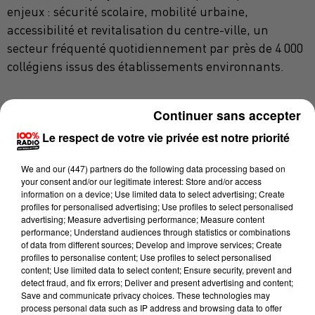
enjeux : sécurité scolaire, mobilité urbaine,
accessibilité et revitalisation du centre-ville, un
secteur fréquenté quotidiennement par près de 4 000
collégiens issus des établissements environnants.
Continuer sans accepter
Cette nouvelle gare routière constitue la première
phase du pôle d’échange multimodal porté par
Le respect de votre vie privée est notre priorité
Carcassonne Agglo. L’objectif : mieux organiser les
We and
our (447) partners
do the following data processing based on
transports et encourager l’usage des transports en
your consent and/or our legitimate interest: Store and/or access
commun.
information on a device; Use limited data to select advertising; Create
profiles for personalised advertising; Use profiles to select personalised
« Nous allons faire un effort sur les abonnements pour
advertising; Measure advertising performance; Measure content
performance; Understand audiences through statistics or combinations
favoriser la mobilité. Avec un abonnement à 15 euros,
of data from different sources; Develop and improve services; Create
tous les moins de 25 ans pourront circuler en illimité sur
profiles to personalise content; Use profiles to select personalised
l’ensemble du réseau de l’Agglo. (…) C’est un pas de plus
content; Use limited data to select content; Ensure security, prevent and
detect fraud, and fix errors; Deliver and present advertising and content;
vers la gratuité, afin que la jeunesse puisse se déplacer
Save and communicate privacy choices. These technologies may
facilement sur l’agglomération »
, explique Régis
process personal data such as IP address and browsing data to offer