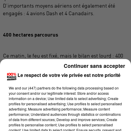
D’importants moyens aériens ont également été
engagés : 4 avions Dash et 4 Canadairs.
400 hectares parcourus
Ce matin, le feu est fixé, mais le bilan est lourd : 400
hectares ont brûlé, dont 240 sur la seule commune de
Continuer sans accepter
Bizanet. Huit bungalows d’un camping ont été
Le respect de votre vie privée est notre priorité
détruits, 92 personnes ont dû être évacuées, une
maison a été touchée, et neuf sapeurs-pompiers ont
We and
our (447) partners
do the following data processing based on
été blessés.
your consent and/or our legitimate interest: Store and/or access
information on a device; Use limited data to select advertising; Create
L’incendie le plus important a traversé l’autoroute
profiles for personalised advertising; Use profiles to select personalised
advertising; Measure advertising performance; Measure content
A61, provoquant sa fermeture temporaire. La
performance; Understand audiences through statistics or combinations
circulation a pu reprendre ce matin vers 7 h.
of data from different sources; Develop and improve services; Create
profiles to personalise content; Use profiles to select personalised
content; Use limited data to select content; Ensure security, prevent and