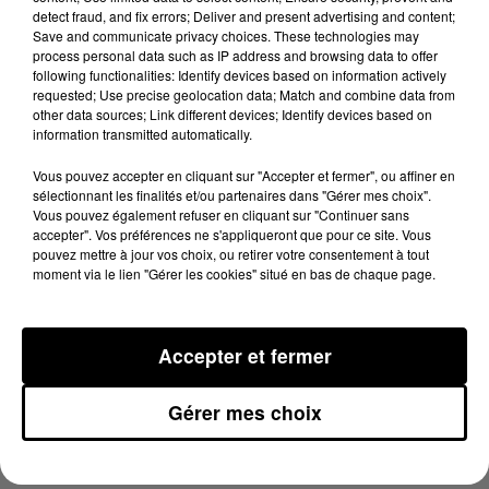
detect fraud, and fix errors; Deliver and present advertising and content;
Selon les premières constatations, les départs de feu
Save and communicate privacy choices. These technologies may
process personal data such as IP address and browsing data to offer
auraient été provoqués par un barbecue mal éteint,
following functionalities: Identify devices based on information actively
transporté sur l’autoroute. Un suspect a été interpellé
requested; Use precise geolocation data; Match and combine data from
other data sources; Link different devices; Identify devices based on
hier.
information transmitted automatically.
DERNIÈRES ACTUALITÉS
Vous pouvez accepter en cliquant sur "Accepter et fermer", ou affiner en
sélectionnant les finalités et/ou partenaires dans "Gérer mes choix".
Vous pouvez également refuser en cliquant sur "Continuer sans
ACTUALITÉS
OCCITANIE
ACTUALITÉS
AQUITAINE
accepter". Vos préférences ne s'appliqueront que pour ce site. Vous
ACTUALITÉS
pouvez mettre à jour vos choix, ou retirer votre consentement à tout
moment via le lien "Gérer les cookies" situé en bas de chaque page.
7 août 2026
Une plateforme qui transforme les étangs
en destinations de vacances
Accepter et fermer
ACTUALITÉS
AUDE
ACTUALITÉS
Gérer mes choix
7 août 2026
Un an après le mégafeu, les Corbières de