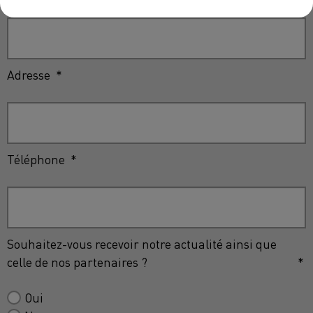
Adresse
*
Téléphone
*
Souhaitez-vous recevoir notre actualité ainsi que
celle de nos partenaires ?
*
Oui