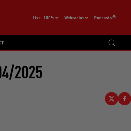
Live :
100%
Webradios
Podcasts
CT
04/2025