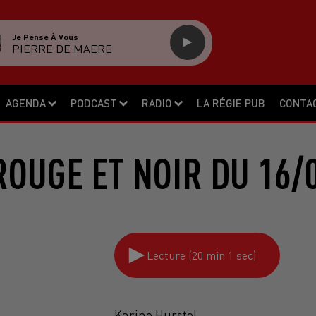
Je Pense À Vous
PIERRE DE MAERE
AGENDA
PODCAST
RADIO
LA RÉGIE PUB
CONTA
OUGE ET NOIR DU 16/
Lecture (20 min 1 sec)
Karine Hurstel