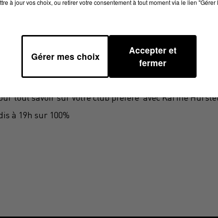
tre à jour vos choix, ou retirer votre consentement à tout moment via le lien "Gérer 
Accepter et
Gérer mes choix
fermer
ain ?
sion 100% Rouge et Noir
 pour tout savoir sur votre club préféré avec Karine Hurste
dis à 19h sur 100%