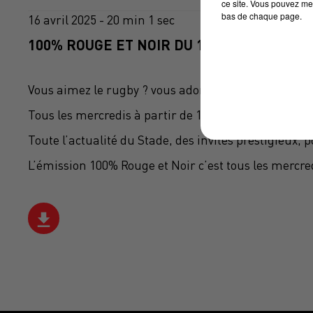
ce site. Vous pouvez met
bas de chaque page.
16 avril 2025 - 20 min 1 sec
100% ROUGE ET NOIR DU 16/04/2025
Vous aimez le rugby ? vous adorez le Stade Toulous
Tous les mercredis à partir de 19h, écoutez l’émis
Toute l’actualité du Stade, des invités prestigieux,
L’émission 100% Rouge et Noir c’est tous les mercre