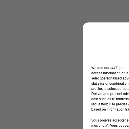
We and
our (447) partn
access information on a 
select personalised ad
statistics or combinatio
profiles to select person
Deliver and present adv
data such as IP address 
requested; Use precise g
based on information tra
Vous pouvez accepter en 
mes choix". Vous pouvez