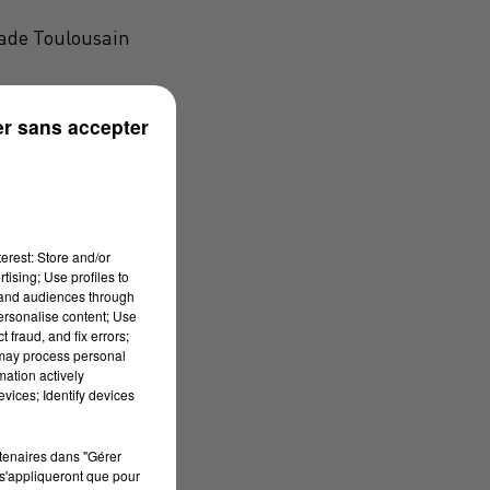
tade Toulousain
r sans accepter
erest: Store and/or
tising; Use profiles to
tand audiences through
personalise content; Use
 fraud, and fix errors;
 may process personal
mation actively
vices; Identify devices
rtenaires dans "Gérer
s'appliqueront que pour