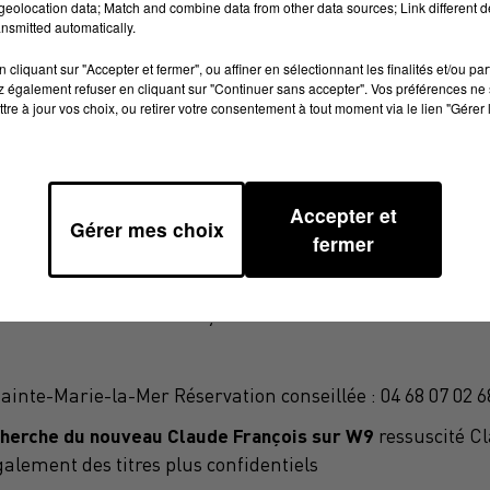
eolocation data; Match and combine data from other data sources; Link different de
nsmitted automatically.
cliquant sur "Accepter et fermer", ou affiner en sélectionnant les finalités et/ou pa
 également refuser en cliquant sur "Continuer sans accepter". Vos préférences ne 
tre à jour vos choix, ou retirer votre consentement à tout moment via le lien "Gérer 
ÉMY MAYEUR TRIBUTE CLAUDE FRANÇOIS ET S
Rémy Mayeur
Tri
iée à l’univers de Claude François avec
Accepter et
Gérer mes choix
fermer
 danseuses et chorégraphies, costumes de scène et ambia
ndes de la chanson française
ainte-Marie-la-Mer Réservation conseillée : 04 68 07 02 6
cherche du nouveau Claude François sur W9
ressuscité C
galement des titres plus confidentiels