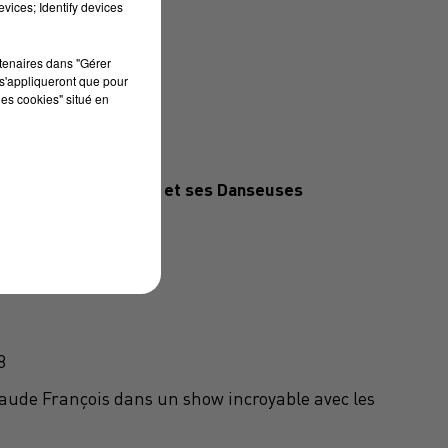
vices; Identify devices
rtenaires dans "Gérer
s'appliqueront que pour
les cookies" situé en
ES DANSEUSES
bute Claude François et ses Danseuses
nce festive
8
laude François dans un show incroyable avec les