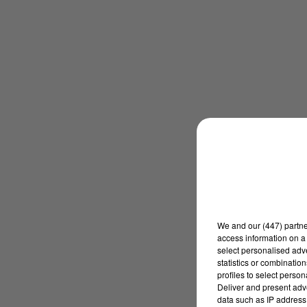
We and
our (447) partn
access information on a 
select personalised ad
statistics or combinatio
profiles to select person
Deliver and present adv
data such as IP address 