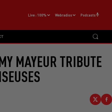
Live :
100%
Webradios
Podcasts
CT
ÉMY MAYEUR TRIBUTE
NSEUSES