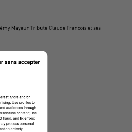
Rémy Mayeur Tribute Claude François et ses
r sans accepter
erest: Store and/or
tising; Use profiles to
tand audiences through
personalise content; Use
 fraud, and fix errors;
 may process personal
mation actively