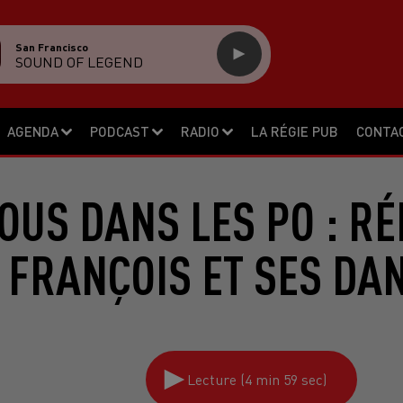
San Francisco
SOUND OF LEGEND
AGENDA
PODCAST
RADIO
LA RÉGIE PUB
CONTA
OUS DANS LES PO : R
 FRANÇOIS ET SES DA
Lecture (4 min 59 sec)