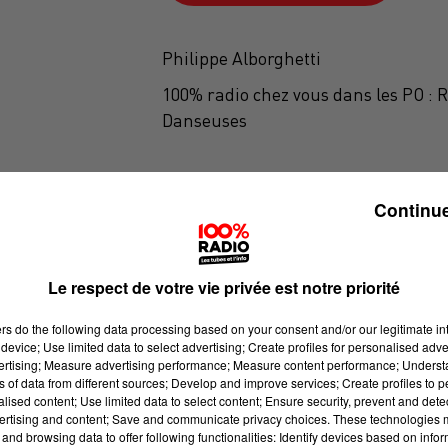
Philippe Alborghetti
100% radio chez vous dans les PO : 
Danseuses
Continue
Le respect de votre vie privée est notre priorité
ers
do the following data processing based on your consent and/or our legitimate int
device; Use limited data to select advertising; Create profiles for personalised adver
vertising; Measure advertising performance; Measure content performance; Unders
ns of data from different sources; Develop and improve services; Create profiles to 
alised content; Use limited data to select content; Ensure security, prevent and detect
ertising and content; Save and communicate privacy choices. These technologies
and browsing data to offer following functionalities: Identify devices based on infor