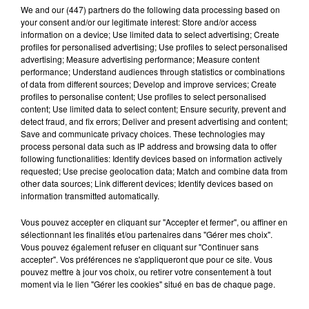
immersive et patrimoniale en lien étroit avec le
We and
our (447) partners
do the following data processing based on
your consent and/or our legitimate interest: Store and/or access
vignoble et les acteurs du CRU.
information on a device; Use limited data to select advertising; Create
profiles for personalised advertising; Use profiles to select personalised
Ainsi, les concerts seront organisés au cœur des caves
advertising; Measure advertising performance; Measure content
performance; Understand audiences through statistics or combinations
particulières de Maury ainsi qu’au sein de la cave
of data from different sources; Develop and improve services; Create
coopérative , offrant au public une découverte
profiles to personalise content; Use profiles to select personalised
content; Use limited data to select content; Ensure security, prevent and
vins de Maury
sensible et privilégiée de l’univers des
.
detect fraud, and fix errors; Deliver and present advertising and content;
programmation
Avec une
à la foi internationale et
Save and communicate privacy choices. These technologies may
process personal data such as IP address and browsing data to offer
locale
following functionalities: Identify devices based on information actively
requested; Use precise geolocation data; Match and combine data from
Vous pouvez déjà réserver vos places
other data sources; Link different devices; Identify devices based on
information transmitted automatically.
Par ailleurs, les soirées se dérouleront dans le site
l’ancienne cave Gelly de Maury
emblématique de
,
qui
Vous pouvez accepter en cliquant sur "Accepter et fermer", ou affiner en
sélectionnant les finalités et/ou partenaires dans "Gérer mes choix".
fera l’objet d’une mise en lumière et d’un mapping
Vous pouvez également refuser en cliquant sur "Continuer sans
vidéo sur ses façades afin de valoriser ce lieu
accepter". Vos préférences ne s'appliqueront que pour ce site. Vous
pouvez mettre à jour vos choix, ou retirer votre consentement à tout
patrimonial et son histoire viticole.
moment via le lien "Gérer les cookies" situé en bas de chaque page.
Jeudi 11 juin
: