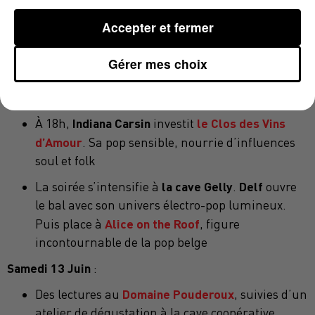
Mas de
La soirée d’ouverture se déroule au
Accepter et fermer
Lavail
Lisa Yang
avec
. Un moment privilégié
autour d’accords mets et vins. Les places sont
Gérer mes choix
limitées, les papilles prévenues.
Vendredi 12 juin
:
Indiana Carsin
le Clos des Vins
À 18h,
investit
d’Amour
. Sa pop sensible, nourrie d’influences
soul et folk
la cave Gelly
Delf
La soirée s’intensifie à
.
ouvre
le bal avec son univers électro-pop lumineux.
Alice on the Roof
Puis place à
, figure
incontournable de la pop belge
Samedi 13 Juin
:
Domaine Pouderoux
Des lectures au
, suivies d’un
atelier de dégustation à la cave coopérative.