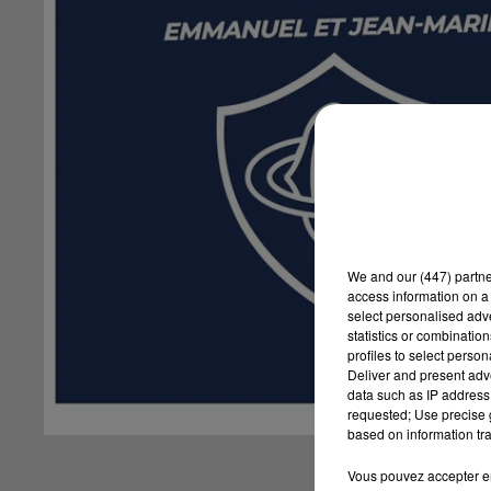
We and
our (447) partn
access information on a 
select personalised ad
statistics or combinatio
profiles to select person
Deliver and present adv
data such as IP address 
requested; Use precise g
based on information tra
Vous pouvez accepter en 