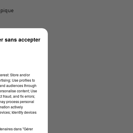
mpique
r sans accepter
erest: Store and/or
tising; Use profiles to
tand audiences through
personalise content; Use
 fraud, and fix errors;
 may process personal
mation actively
vices; Identify devices
rtenaires dans "Gérer