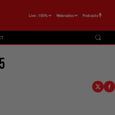
Live :
100%
Webradios
Podcasts
CT
5