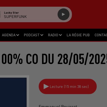
Lucky Star
SUPERFUNK
AGENDA
PODCAST
RADIO
LA RÉGIE PUB
CONTA
100% CO DU 28/05/202
Lecture (15 min 38 sec)
Emmanuel Bouisset