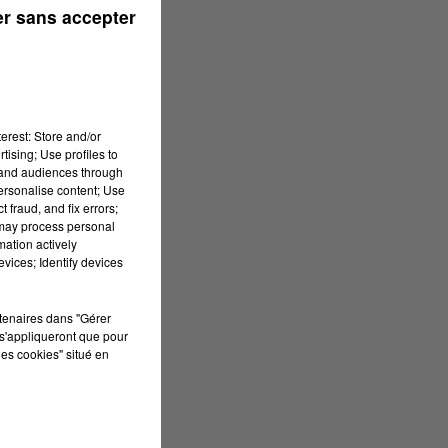
r sans accepter
erest: Store and/or
tising; Use profiles to
tand audiences through
personalise content; Use
 fraud, and fix errors;
 may process personal
mation actively
vices; Identify devices
rtenaires dans "Gérer
s'appliqueront que pour
les cookies" situé en