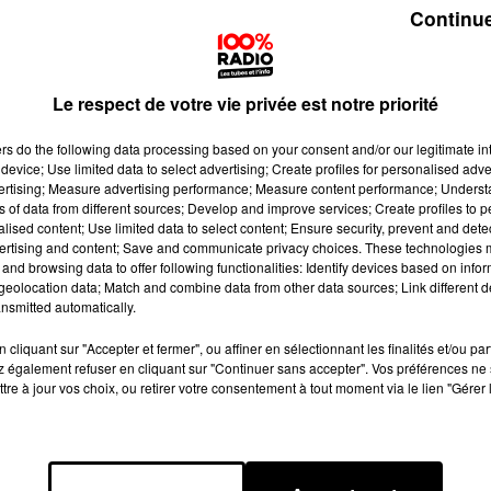
Continue
Le respect de votre vie privée est notre priorité
ers
do the following data processing based on your consent and/or our legitimate int
device; Use limited data to select advertising; Create profiles for personalised adver
vertising; Measure advertising performance; Measure content performance; Unders
ns of data from different sources; Develop and improve services; Create profiles to 
alised content; Use limited data to select content; Ensure security, prevent and detect
ertising and content; Save and communicate privacy choices. These technologies
and browsing data to offer following functionalities: Identify devices based on infor
eolocation data; Match and combine data from other data sources; Link different de
nsmitted automatically.
cliquant sur "Accepter et fermer", ou affiner en sélectionnant les finalités et/ou pa
 également refuser en cliquant sur "Continuer sans accepter". Vos préférences ne 
tre à jour vos choix, ou retirer votre consentement à tout moment via le lien "Gérer 