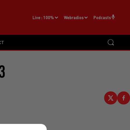
Live :
100%
Webradios
Podcasts
CT
3