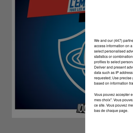
We and
our (447) partn
access information on a 
select personalised ad
statistics or combinatio
profiles to select person
Deliver and present adv
data such as IP address 
requested; Use precise g
based on information tra
Vous pouvez accepter en 
mes choix". Vous pouvez
ce site. Vous pouvez met
bas de chaque page.