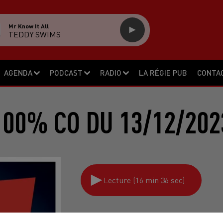
Mr Know It All
TEDDY SWIMS
AGENDA
PODCAST
RADIO
LA RÉGIE PUB
CONTA
100% CO DU 13/12/202
Lecture (16 min 36 sec)
100% CO