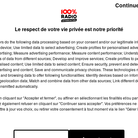
Continue
Le respect de votre vie privée est notre priorité
ers
do the following data processing based on your consent and/or our legitimate int
device; Use limited data to select advertising; Create profiles for personalised adver
vertising; Measure advertising performance; Measure content performance; Unders
ns of data from different sources; Develop and improve services; Create profiles to 
alised content; Use limited data to select content; Ensure security, prevent and detect
ertising and content; Save and communicate privacy choices. These technologies
and browsing data to offer following functionalities: Identify devices based on infor
eolocation data; Match and combine data from other data sources; Link different de
nsmitted automatically.
cliquant sur "Accepter et fermer", ou affiner en sélectionnant les finalités et/ou pa
 également refuser en cliquant sur "Continuer sans accepter". Vos préférences ne 
tre à jour vos choix, ou retirer votre consentement à tout moment via le lien "Gérer 