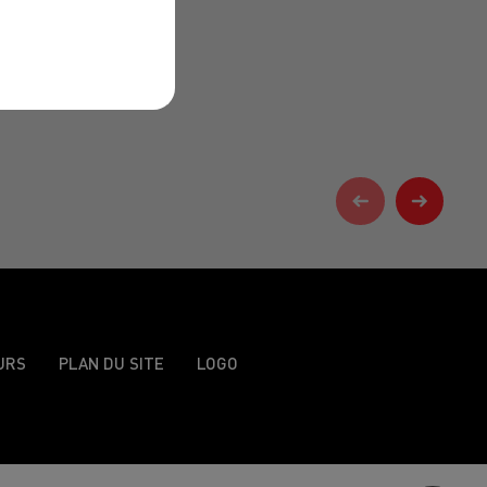
URS
PLAN DU SITE
LOGO