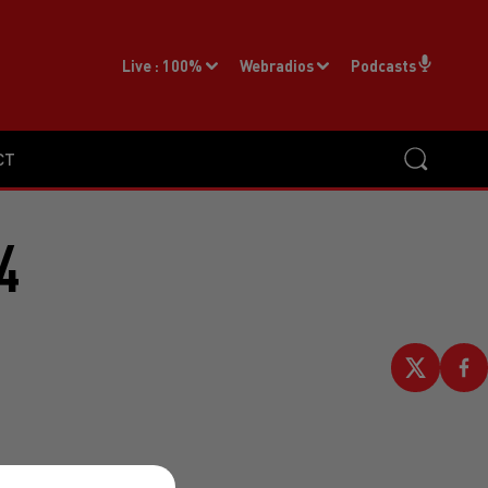
Live :
100%
Webradios
Podcasts
CT
4
mpique