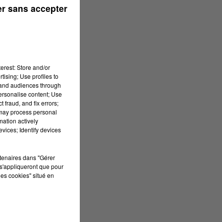
r sans accepter
erest: Store and/or
tising; Use profiles to
tand audiences through
personalise content; Use
 fraud, and fix errors;
 may process personal
mation actively
vices; Identify devices
rtenaires dans "Gérer
s'appliqueront que pour
les cookies" situé en