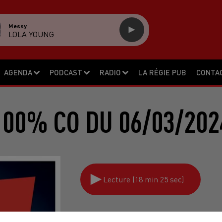
Messy
LOLA YOUNG
AGENDA
PODCAST
RADIO
LA RÉGIE PUB
CONTA
100% CO DU 06/03/202
Lecture (18 min 25 sec)
100% CO l'émission du Castres Oly