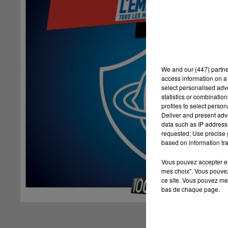
We and
our (447) partn
access information on a 
select personalised ad
statistics or combinatio
profiles to select person
Deliver and present adv
data such as IP address 
requested; Use precise g
based on information tra
Vous pouvez accepter en 
mes choix". Vous pouvez
ce site. Vous pouvez met
bas de chaque page.