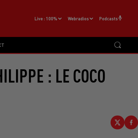
Live :
100%
Webradios
Podcasts
CT
ILIPPE : LE COCO