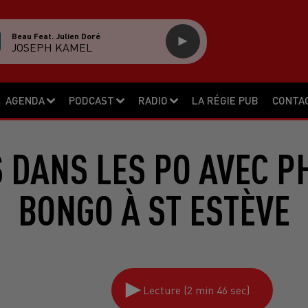
Beau Feat. Julien Doré
JOSEPH KAMEL
AGENDA
PODCAST
RADIO
LA RÉGIE PUB
CONTA
DANS LES PO AVEC PH
BONGO À ST ESTÈVE
Lecture (2 min 46 sec)