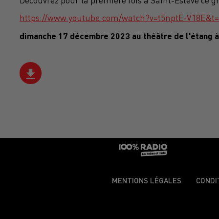
Découvrez pour la première fois à Saint-Estève ce g
https://www.youtube.com/watch?v=t5nptE-V18E&t=
dimanche 17 décembre 2023 au théâtre de l'étang à 
MENTIONS LÉGALES
CONDI