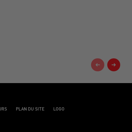
URS
PLAN DU SITE
LOGO