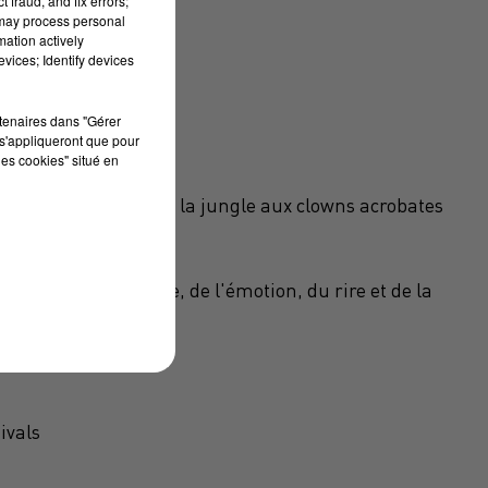
 fraud, and fix errors;
 may process personal
mation actively
vices; Identify devices
rtenaires dans "Gérer
s'appliqueront que pour
les cookies" situé en
uflants : du livre de la jungle aux clowns acrobates
son interactivité !
danse, de l'acrobatie, de l'émotion, du rire et de la
ivals