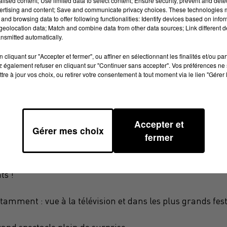
alised content; Use limited data to select content; Ensure security, prevent and detect
ertising and content; Save and communicate privacy choices. These technologies
and browsing data to offer following functionalities: Identify devices based on infor
eolocation data; Match and combine data from other data sources; Link different de
nsmitted automatically.
cliquant sur "Accepter et fermer", ou affiner en sélectionnant les finalités et/ou pa
PPE : LE COCO BONGO À ST ESTÈVE
 également refuser en cliquant sur "Continuer sans accepter". Vos préférences ne 
tre à jour vos choix, ou retirer votre consentement à tout moment via le lien "Gérer 
 où vont s'enchaîner des numéros aussi divers qu'épousto
que, de nombreuses surprises vous attendent.
2 à 102 ans, grâce à ses numéros de qualités mais aussi à 
Accepter et
Gérer mes choix
invite en famille dans un voyage merveilleux au pays de la 
fermer
ts !
amment : vue à la télévision et dans les plus grands fest