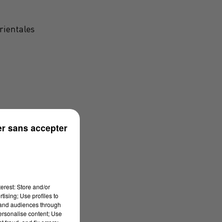
rientales
r sans accepter
erest: Store and/or
tising; Use profiles to
tand audiences through
personalise content; Use