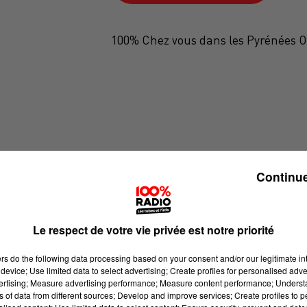
100% Chez vous dans les Pyrénées O
Continue
Le respect de votre vie privée est notre priorité
ers
do the following data processing based on your consent and/or our legitimate int
device; Use limited data to select advertising; Create profiles for personalised adver
vertising; Measure advertising performance; Measure content performance; Unders
ns of data from different sources; Develop and improve services; Create profiles to 