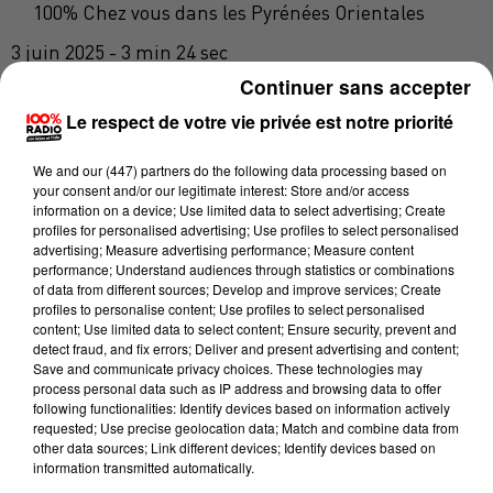
100% Chez vous dans les Pyrénées Orientales
3 juin 2025 - 3 min 24 sec
Continuer sans accepter
100% CHEZ VOUS DANS LES P.O AVEC
PHILIPPE : STAR POUR TOUS À LA CASA
Le respect de votre vie privée est notre priorité
MUSICALE
We and
our (447) partners
do the following data processing based on
your consent and/or our legitimate interest: Store and/or access
information on a device; Use limited data to select advertising; Create
"
Star pour tous!"
L’association
est née d’un
profiles for personalised advertising; Use profiles to select personalised
engagement fort : rendre l’accès aux concerts plus
advertising; Measure advertising performance; Measure content
performance; Understand audiences through statistics or combinations
juste, plus large et plus inclusif. Elle œuvre à
of data from different sources; Develop and improve services; Create
démocratiser la culture musicale auprès du grand
profiles to personalise content; Use profiles to select personalised
content; Use limited data to select content; Ensure security, prevent and
public, du jeune public, et en particulier du milieu
detect fraud, and fix errors; Deliver and present advertising and content;
associatif. Fidèle à ses valeurs de partage,
Save and communicate privacy choices. These technologies may
accessibilité et solidarité, l’association met en place
process personal data such as IP address and browsing data to offer
following functionalities: Identify devices based on information actively
des événements culturels populaires, festifs et de
requested; Use precise geolocation data; Match and combine data from
qualité, ouverts à tous, quels que soient l'âge ou les
other data sources; Link different devices; Identify devices based on
information transmitted automatically.
L’association
“Star pour tous!”
moyens financiers.