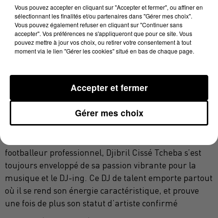
convie diverses associations à participer aux concerts
Vous pouvez accepter en cliquant sur "Accepter et fermer", ou affiner en
sélectionnant les finalités et/ou partenaires dans "Gérer mes choix".
à titre gracieux."
Vous pouvez également refuser en cliquant sur "Continuer sans
accepter". Vos préférences ne s'appliqueront que pour ce site. Vous
pour réserver vos places c'est ici
pouvez mettre à jour vos choix, ou retirer votre consentement à tout
moment via le lien "Gérer les cookies" situé en bas de chaque page.
Pour cette 1ere édition estivale 2025, elle invitera 3
artistes exceptionnels :
SOSO MANESS
rappeur français d'origine algérienne
Accepter et fermer
né à Marseille. Il se passionne pour le rap dès son
plus jeune âge. Influencé par la scène marseillaise
Gérer mes choix
IAM
des années 90 et par des artistes comme
DJIBRIL CISSÉ TCHEBA
en parallèle à sa carrière de
footballeur professionnel, Djibril Cissé Tcheba s’est
toujours enveloppé de sa passion vibrante pour la
musique et le DJ-ing. Ce DJ de talent emporte partout
où il se rend son énergie caractéristique, et prouve
une fois de plus son statut d’artiste confirmé