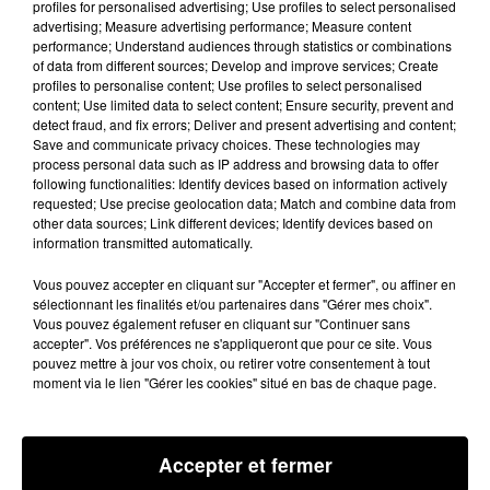
profiles for personalised advertising; Use profiles to select personalised
100% Chez vous dans les Pyrénées Orientales
advertising; Measure advertising performance; Measure content
performance; Understand audiences through statistics or combinations
21 juin 2024 - 2 min 23 sec
of data from different sources; Develop and improve services; Create
profiles to personalise content; Use profiles to select personalised
100% CHEZ VOUS DANS LES P.O AVEC
content; Use limited data to select content; Ensure security, prevent and
PHILIPPE : PARTENARIAT CFA BTP
detect fraud, and fix errors; Deliver and present advertising and content;
OCCITANIE ET LE FESTIVAL DES DÉFERL
Save and communicate privacy choices. These technologies may
process personal data such as IP address and browsing data to offer
following functionalities: Identify devices based on information actively
requested; Use precise geolocation data; Match and combine data from
BTP CFA Occitanie
Festival Les Déferlantes Sud de
et
other data sources; Link different devices; Identify devices based on
France
information transmitted automatically.
ont signé un partenariat à l'initiative de
Samuel Benzakin
Morgane Le Ber
Gilles Razat
Vous pouvez accepter en cliquant sur "Accepter et fermer", ou affiner en
Les Déferlantes auront lieu du 10 au 13 juillet au
sélectionnant les finalités et/ou partenaires dans "Gérer mes choix".
Vous pouvez également refuser en cliquant sur "Continuer sans
Barcarès
accepter". Vos préférences ne s'appliqueront que pour ce site. Vous
pouvez mettre à jour vos choix, ou retirer votre consentement à tout
CFA BTP OCCITANIE
Le rapprochement entre le
et le
moment via le lien "Gérer les cookies" situé en bas de chaque page.
Festival des DÉFERLANTES SUD DE France
est né de
l’ambition commune de permettre aux apprentis de
notre région de montrer et de partager leur métier,
Accepter et fermer
de mettre en avant la revalorisation des savoirs faire